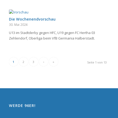
Die Wochenendvorschau
30. Mai 2024
U13 im Stadtderby gegen HFC, U19 gegen FC Hertha 03
Zehlendorf, Oberliga beim VfB Germania Halberstadt.
1
2
3
›
»
Seite 1 von 13
WERDE 96ER!