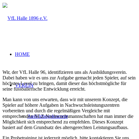
HOME
Wir, der VfL Halle 96, identifizieren uns als Ausbildungsverein.
Dabei haben wir es uns zur Aufgabe gemacht jeden Spieler, auf sein
höchstes Level zu bringen, damit dieser das höchstmögliche für
VEREIN
seine fussballerische Entwicklung erreicht.
Man kann von uns erwarten, dass wir mit unserem Konzept, die
Spieler auf höhere Aufgaben in Nachwuchsleistungszentren
vorbereiten und durch die regelmäßigen Vergleiche mit
entsprechenden NLZ-Nachwuchsmannschaften hat man immer die
Ausbildungskonzept
Möglichkeit sich entsprechend zu empfehlen. Dieses Konzept
basiert auf dem Grundsatz des altersgerechten Leistungsaufbaus.
Ein Probetraining ist jederzeit möglich, bitte kontaktieren Sie uns