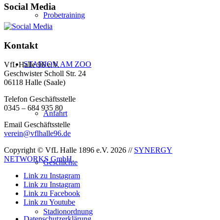
Social Media
Probetraining
Kontakt
STADION AM ZOO
VfL Halle 96 e.V.
Geschwister Scholl Str. 24
06118 Halle (Saale)
Telefon Geschäftsstelle
0345 – 684 935 80
Anfahrt
Email Geschäftsstelle
verein@vflhalle96.de
Copyright © VfL Halle 1896 e.V. 2026 //
SYNERGY
NETWORKS GmbH
Geschichte
Link zu Instagram
Link zu Instagram
Link zu Facebook
Link zu Youtube
Stadionordnung
Datenschutzerklärung