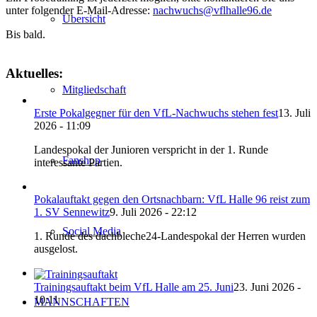
unter folgender E-Mail-Adresse:
nachwuchs@vflhalle96.de
Übersicht
Bis bald.
Aktuelles:
Mitgliedschaft
Erste Pokalgegner für den VfL-Nachwuchs stehen fest
13. Juli
2026 - 11:09
Landespokal der Junioren verspricht in der 1. Runde
Fanshop
interessante Partien.
Pokalauftakt gegen den Ortsnachbarn: VfL Halle 96 reist zum
1. SV Sennewitz
9. Juli 2026 - 22:12
Social Media
1. Runde des dachbleche24-Landespokal der Herren wurden
ausgelost.
Trainingsauftakt beim VfL Halle am 25. Juni
23. Juni 2026 -
10:11
MANNSCHAFTEN