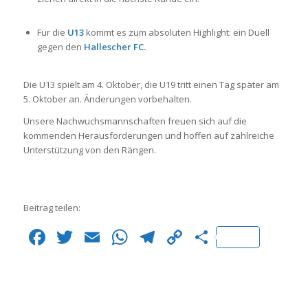
Für die
U13
kommt es zum absoluten Highlight: ein Duell
gegen den
Hallescher FC.
Die U13 spielt am 4. Oktober, die U19 tritt einen Tag später am
5. Oktober an. Änderungen vorbehalten.
Unsere Nachwuchsmannschaften freuen sich auf die
kommenden Herausforderungen und hoffen auf zahlreiche
Unterstützung von den Rängen.
Beitrag teilen:
Facebook
Twitter
Email
WhatsApp
Telegram
Copy
Teilen
Link