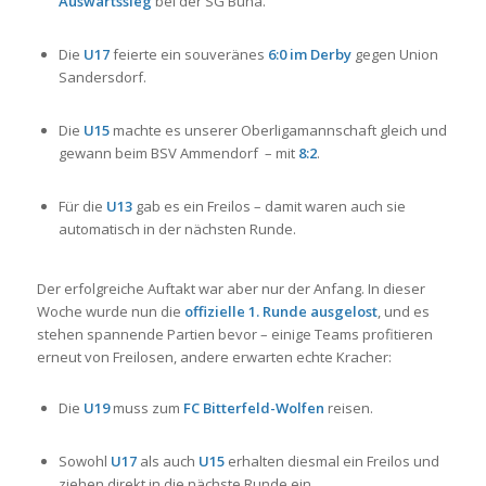
Auswärtssieg
bei der SG Buna.
Die
U17
feierte ein souveränes
6:0 im Derby
gegen Union
Sandersdorf.
Die
U15
machte es unserer Oberligamannschaft gleich und
gewann beim BSV Ammendorf – mit
8:2
.
Für die
U13
gab es ein Freilos – damit waren auch sie
automatisch in der nächsten Runde.
Der erfolgreiche Auftakt war aber nur der Anfang. In dieser
Woche wurde nun die
offizielle 1. Runde ausgelost
, und es
stehen spannende Partien bevor – einige Teams profitieren
erneut von Freilosen, andere erwarten echte Kracher:
Die
U19
muss zum
FC Bitterfeld-Wolfen
reisen.
Sowohl
U17
als auch
U15
erhalten diesmal ein Freilos und
ziehen direkt in die nächste Runde ein.