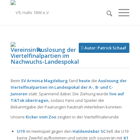
Autor: Patrick Schaaf
Auslosung der
Viertelfinalpartien im
Nachwuchs-Landespokal
Beim
SV Arminia Magdeburg
fand
heute
die
Auslosung der
Viertelfinalpartien im Landespokal der A-, B- und C-
Junioren
statt. Spannend dabei: Die Ziehung wurde
live auf
TikTok übertragen
, sodass Fans und Spieler die
Bekanntgabe der Paarungen hautnah miterleben konnten.
Unsere
Kicker vom Zoo
zeigten in der Viertelfinalerunde
U19
: Im Heimspiel gegen den
Haldensleber SC
ließ die U19
keine Zweifel aufkommen und setzte sich souverän mit
4:1