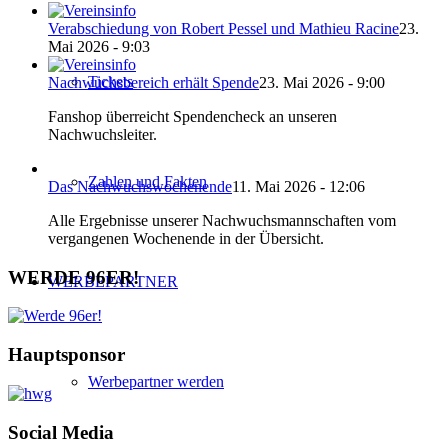
Verabschiedung von Robert Pessel und Mathieu Racine
23.
Mai 2026 - 9:03
Tickets
Nachwuchsbereich erhält Spende
23. Mai 2026 - 9:00
Fanshop überreicht Spendencheck an unseren
Nachwuchsleiter.
Zahlen und Fakten
Das Nachwuchswochenende
11. Mai 2026 - 12:06
Alle Ergebnisse unserer Nachwuchsmannschaften vom
vergangenen Wochenende in der Übersicht.
WERDE 96ER!
WERBEPARTNER
Hauptsponsor
Werbepartner werden
Social Media