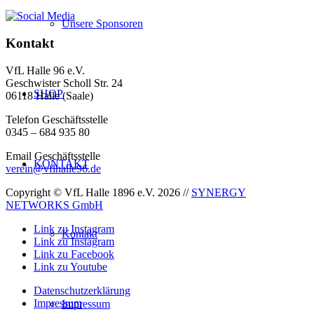
Unsere Sponsoren
Kontakt
VfL Halle 96 e.V.
Geschwister Scholl Str. 24
SHOP
06118 Halle (Saale)
Telefon Geschäftsstelle
0345 – 684 935 80
Email Geschäftsstelle
KONTAKT
verein@vflhalle96.de
Copyright © VfL Halle 1896 e.V. 2026 //
SYNERGY
NETWORKS GmbH
Link zu Instagram
Kontakt
Link zu Instagram
Link zu Facebook
Link zu Youtube
Datenschutzerklärung
Impressum
Impressum