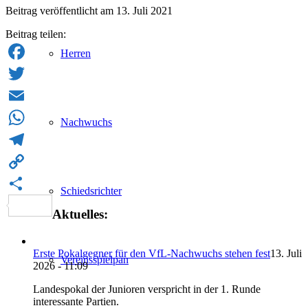
Beitrag veröffentlicht am 13. Juli 2021
Beitrag teilen:
Herren
Facebook
Twitter
Email
Nachwuchs
WhatsApp
Telegram
Copy
Schiedsrichter
Link
Teilen
Aktuelles:
Erste Pokalgegner für den VfL-Nachwuchs stehen fest
13. Juli
Vereinsspielpan
2026 - 11:09
Landespokal der Junioren verspricht in der 1. Runde
interessante Partien.