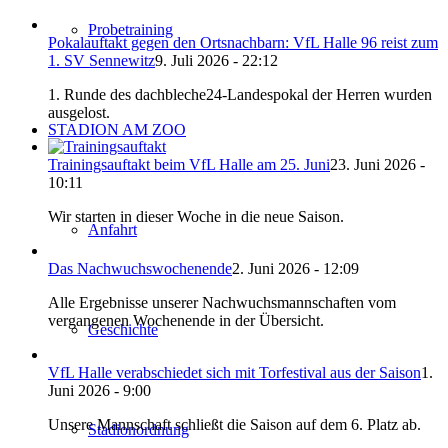
Probetraining
Pokalauftakt gegen den Ortsnachbarn: VfL Halle 96 reist zum
1. SV Sennewitz
9. Juli 2026 - 22:12
1. Runde des dachbleche24-Landespokal der Herren wurden
ausgelost.
STADION AM ZOO
Trainingsauftakt beim VfL Halle am 25. Juni
23. Juni 2026 -
10:11
Wir starten in dieser Woche in die neue Saison.
Anfahrt
Das Nachwuchswochenende
2. Juni 2026 - 12:09
Alle Ergebnisse unserer Nachwuchsmannschaften vom
vergangenen Wochenende in der Übersicht.
Geschichte
VfL Halle verabschiedet sich mit Torfestival aus der Saison
1.
Juni 2026 - 9:00
Unsere Mannschaft schließt die Saison auf dem 6. Platz ab.
Stadionordnung