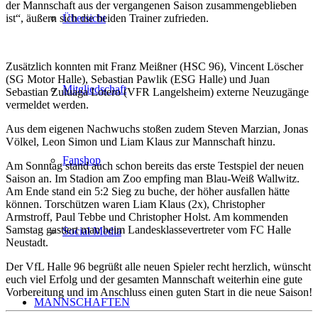
der Mannschaft aus der vergangenen Saison zusammengeblieben
ist“, äußern sich die beiden Trainer zufrieden.
Übersicht
Zusätzlich konnten mit Franz Meißner (HSC 96), Vincent Löscher
(SG Motor Halle), Sebastian Pawlik (ESG Halle) und Juan
Mitgliedschaft
Sebastian Zuluaga Lotero (VFR Langelsheim) externe Neuzugänge
vermeldet werden.
Aus dem eigenen Nachwuchs stoßen zudem Steven Marzian, Jonas
Völkel, Leon Simon und Liam Klaus zur Mannschaft hinzu.
Fanshop
Am Sonntag stand auch schon bereits das erste Testspiel der neuen
Saison an. Im Stadion am Zoo empfing man Blau-Weiß Wallwitz.
Am Ende stand ein 5:2 Sieg zu buche, der höher ausfallen hätte
können. Torschützen waren Liam Klaus (2x), Christopher
Armstroff, Paul Tebbe und Christopher Holst. Am kommenden
Samstag gastiert man beim Landesklassevertreter vom FC Halle
Social Media
Neustadt.
Der VfL Halle 96 begrüßt alle neuen Spieler recht herzlich, wünscht
euch viel Erfolg und der gesamten Mannschaft weiterhin eine gute
Vorbereitung und im Anschluss einen guten Start in die neue Saison!
MANNSCHAFTEN