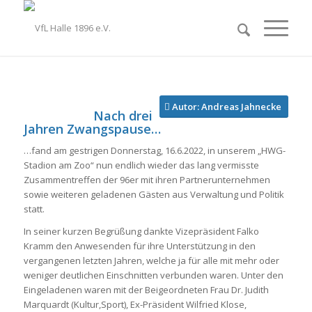
Autor: Andreas Jahnecke
Nach drei
Jahren Zwangspause…
…fand am gestrigen Donnerstag, 16.6.2022, in unserem „HWG-
Stadion am Zoo“ nun endlich wieder das lang vermisste
Zusammentreffen der 96er mit ihren Partnerunternehmen
sowie weiteren geladenen Gästen aus Verwaltung und Politik
statt.
In seiner kurzen Begrüßung dankte Vizepräsident Falko
Kramm den Anwesenden für ihre Unterstützung in den
vergangenen letzten Jahren, welche ja für alle mit mehr oder
weniger deutlichen Einschnitten verbunden waren. Unter den
Eingeladenen waren mit der Beigeordneten Frau Dr. Judith
Marquardt (Kultur,Sport), Ex-Präsident Wilfried Klose,