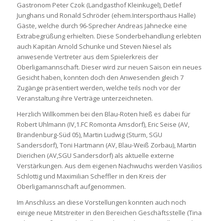
Gastronom Peter Czok (Landgasthof Kleinkugel), Detlef
Junghans und Ronald Schröder (ehem.Intersporthaus Halle)
Gäste, welche durch 96-Sprecher Andreas Jahnecke eine
Extrabegrüßung erhielten. Diese Sonderbehandlung erlebten
auch Kapitän Arnold Schunke und Steven Niesel als
anwesende Vertreter aus dem Spielerkreis der
Oberligamannschaft. Dieser wird zur neuen Saison ein neues
Gesicht haben, konnten doch den Anwesenden gleich 7
Zugänge präsentiert werden, welche teils noch vor der
Veranstaltung ihre Verträge unterzeichneten.
Herzlich Willkommen bei den Blau-Roten hieß es dabei für
Robert Uhlmann (IV,1.FC Romonta Amsdorf), Eric Seise (AV,
Brandenburg-Süd 05), Martin Ludwig (Sturm, SGU
Sandersdorf), Toni Hartmann (AV, Blau-Weiß Zorbau), Martin
Dierichen (AV,SGU Sandersdorf) als aktuelle externe
Verstärkungen. Aus dem eigenen Nachwuchs werden Vasilios
Schlottig und Maximilian Scheffler in den Kreis der
Oberligamannschaft aufgenommen.
Im Anschluss an diese Vorstellungen konnten auch noch
einige neue Mitstreiter in den Bereichen Geschäftsstelle (Tina