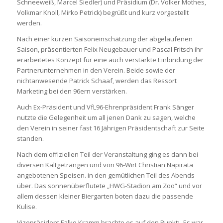
Schneeweiß, Marcel Siedler) und Präsidium (Dr. Volker Mothes,
Volkmar Knoll, Mirko Petrick) begrüßt und kurz vorgestellt
werden.
Nach einer kurzen Saisoneinschätzung der abgelaufenen
Saison, präsentierten Felix Neugebauer und Pascal Fritsch ihr
erarbeitetes Konzept für eine auch verstärkte Einbindung der
Partnerunternehmen in den Verein. Beide sowie der
nichtanwesende Patrick Schaaf, werden das Ressort
Marketing bei den 96ern verstärken.
Auch Ex-Präsident und VfL96-Ehrenpräsident Frank Sänger
nutzte die Gelegenheit um all jenen Dank zu sagen, welche
den Verein in seiner fast 16 Jährigen Präsidentschaft zur Seite
standen.
Nach dem offiziellen Teil der Veranstaltung ging es dann bei
diversen Kaltgeträngen und von 96-Wirt Christian Napirata
angebotenen Speisen. in den gemütlichen Teil des Abends
über. Das sonnenüberflutete „HWG-Stadion am Zoo“ und vor
allem dessen kleiner Biergarten boten dazu die passende
Kulise.
Vizepräsident Falko Kramm brachte es auf den Punkt: „Es war