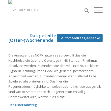
Das geteilte
Autor: Andreas Jahnecke
(Oster-)Wochenende
Die Ansetzer des NOFV hatten es so gewollt das die
Nachholspiele über die Ostertage im 48-Stunden-Rhythmus
absolviert werden. Zumindest die des VfL Halle 96. Ein klares
Signal in Richtung Profifußball wo gern mal Jammeropern
angestimmt werden, zumindest medial, wenn alle 3-4 Tage
Spiele zu absolvieren sind. Das hier die
Regenerationsmöglichkeiten selbstredend nicht so ausgefeilt
sind wie im Amateurbereich, Regeneration eh völlig
überbewertet wird, wer weiß es nicht!
Der Ostersamstag