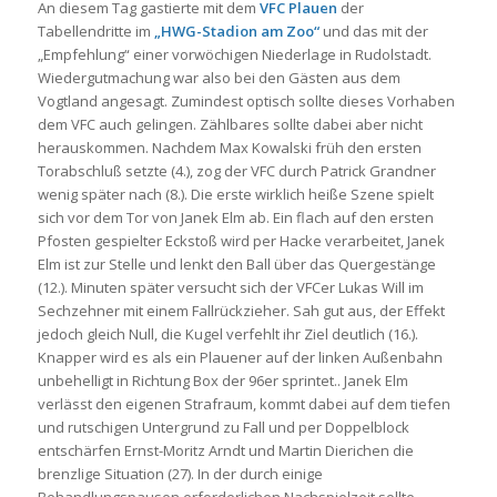
An diesem Tag gastierte mit dem
VFC Plauen
der
Tabellendritte im
„HWG-Stadion am Zoo“
und das mit der
„Empfehlung“ einer vorwöchigen Niederlage in Rudolstadt.
Wiedergutmachung war also bei den Gästen aus dem
Vogtland angesagt. Zumindest optisch sollte dieses Vorhaben
dem VFC auch gelingen. Zählbares sollte dabei aber nicht
herauskommen. Nachdem Max Kowalski früh den ersten
Torabschluß setzte (4.), zog der VFC durch Patrick Grandner
wenig später nach (8.). Die erste wirklich heiße Szene spielt
sich vor dem Tor von Janek Elm ab. Ein flach auf den ersten
Pfosten gespielter Eckstoß wird per Hacke verarbeitet, Janek
Elm ist zur Stelle und lenkt den Ball über das Quergestänge
(12.). Minuten später versucht sich der VFCer Lukas Will im
Sechzehner mit einem Fallrückzieher. Sah gut aus, der Effekt
jedoch gleich Null, die Kugel verfehlt ihr Ziel deutlich (16.).
Knapper wird es als ein Plauener auf der linken Außenbahn
unbehelligt in Richtung Box der 96er sprintet.. Janek Elm
verlässt den eigenen Strafraum, kommt dabei auf dem tiefen
und rutschigen Untergrund zu Fall und per Doppelblock
entschärfen Ernst-Moritz Arndt und Martin Dierichen die
brenzlige Situation (27). In der durch einige