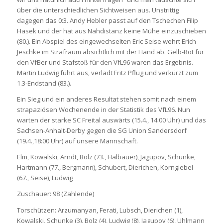
über die unterschiedlichen Sichtweisen aus. Unstrittig
dagegen das 0:3. Andy Hebler passt auf den Tschechen Filip
Hasek und der hat aus Nahdistanz keine Mühe einzuschieben
(80.). Ein Abspiel des eingewechselten Eric Seise wehrt Erich
Jeschke im Strafraum absichtlich mit der Hand ab. Gelb-Rot für
den VfBer und Stafstoß für den VfL96 waren das Ergebnis.
Martin Ludwig führt aus, verlädt Fritz Pflug und verkürzt zum
1.3-Endstand (83.).
Ein Sieg und ein anderes Resultat stehen somit nach einem
strapaziösen Wochenende in der Statistik des VfL96. Nun
warten der starke SC Freital auswärts (15.4., 14:00 Uhr) und das
Sachsen-Anhalt-Derby gegen die SG Union Sandersdorf
(19.4.,18:00 Uhr) auf unsere Mannschaft.
Elm, Kowalski, Arndt, Bolz (73., Halbauer), Jagupov, Schunke,
Hartmann (77., Bergmann), Schubert, Dierichen, Korngiebel
(67., Seise), Ludwig
Zuschauer: 98 (Zahlende)
Torschützen: Arzumanyan, Ferati, Lubsch, Dierichen (1),
Kowalski, Schunke (3), Bolz (4), Ludwig (8), Jagupov (6), Uhlmann