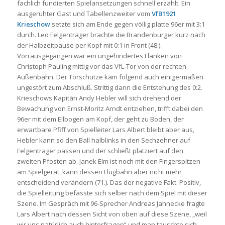
fachlich fundierten Spielansetzungen schnell erzählt. Ein
ausgeruhter Gast und Tabellenzweiter vom
VfB1921
Krieschow
setzte sich am Ende gegen völlig platte 96er mit 3:1
durch. Leo Felgenträger brachte die Brandenburger kurz nach
der Halbzeitpause per Kopf mit 0:1 in Front (48.).
Vorrausgegangen war ein ungehindertes Flanken von
Christoph Pauling mittig vor das VfL-Tor von der rechten
Außenbahn. Der Torschütze kam folgend auch einigermaßen
ungestört zum Abschluß. Strittig dann die Entstehung des 0:2.
Krieschows Kapitän Andy Hebler will sich drehend der
Bewachung von Ernst-Moritz Arndt entziehen, trifft dabei den
96er mit dem Ellbogen am Kopf, der geht zu Boden, der
erwartbare Pfiff von Spielleiter Lars Albert bleibt aber aus,
Hebler kann so den Ball halblinks in den Sechzehner auf
Felgenträger passen und der schließt platziert auf den
zweiten Pfosten ab. Janek Elm ist noch mit den Fingerspitzen
am Spielgerät, kann dessen Flugbahn aber nicht mehr
entscheidend verändern (71.). Das der negative Fakt. Positiv,
die Spielleitung befasste sich selber nach dem Spiel mit dieser
Szene. Im Gespräch mit 96-Sprecher Andreas Jahnecke fragte
Lars Albert nach dessen Sicht von oben auf diese Szene, „weil
wir uns natürlich auch hinterfragen“ und man tauschte sich