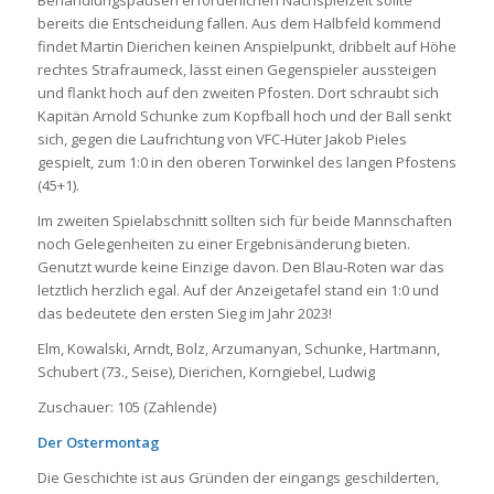
Behandlungspausen erforderlichen Nachspielzeit sollte
bereits die Entscheidung fallen. Aus dem Halbfeld kommend
findet Martin Dierichen keinen Anspielpunkt, dribbelt auf Höhe
rechtes Strafraumeck, lässt einen Gegenspieler aussteigen
und flankt hoch auf den zweiten Pfosten. Dort schraubt sich
Kapitän Arnold Schunke zum Kopfball hoch und der Ball senkt
sich, gegen die Laufrichtung von VFC-Hüter Jakob Pieles
gespielt, zum 1:0 in den oberen Torwinkel des langen Pfostens
(45+1).
Im zweiten Spielabschnitt sollten sich für beide Mannschaften
noch Gelegenheiten zu einer Ergebnisänderung bieten.
Genutzt wurde keine Einzige davon. Den Blau-Roten war das
letztlich herzlich egal. Auf der Anzeigetafel stand ein 1:0 und
das bedeutete den ersten Sieg im Jahr 2023!
Elm, Kowalski, Arndt, Bolz, Arzumanyan, Schunke, Hartmann,
Schubert (73., Seise), Dierichen, Korngiebel, Ludwig
Zuschauer: 105 (Zahlende)
Der Ostermontag
Die Geschichte ist aus Gründen der eingangs geschilderten,