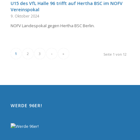
U15 des VfL Halle 96 trifft auf Hertha BSC im NOFV
Vereinspokal
9. Oktober 2024
NOFV Landespokal gegen Hertha BSC Berlin.
1
2
3
›
»
Seite 1 von 12
WERDE 96ER!