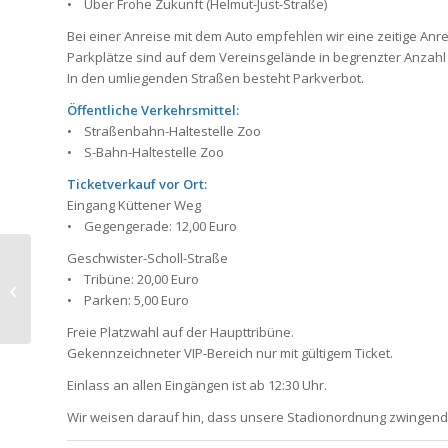
• Über Frohe Zukunft (Helmut-Just-Straße)
Bei einer Anreise mit dem Auto empfehlen wir eine zeitige Anre
Parkplätze sind auf dem Vereinsgelände in begrenzter Anzah
In den umliegenden Straßen besteht Parkverbot.
Öffentliche Verkehrsmittel:
• Straßenbahn-Haltestelle Zoo
• S-Bahn-Haltestelle Zoo
Ticketverkauf vor Ort:
Eingang Küttener Weg
• Gegengerade: 12,00 Euro
Geschwister-Scholl-Straße
Wir unterstützen die
• Tribüne: 20,00 Euro
Aktion Schrott mit Herz
• Parken: 5,00 Euro
– Gemeinsam Gutes
tun
Freie Platzwahl auf der Haupttribüne.
Gekennzeichneter VIP-Bereich nur mit gültigem Ticket.
Einlass an allen Eingängen ist ab 12:30 Uhr.
Wir weisen darauf hin, dass unsere Stadionordnung zwingend 