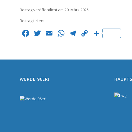
Beitrag veröffentlicht am 20. März 2025
Beitrag teilen:
Facebook
Twitter
Email
WhatsApp
Telegram
Copy
Teilen
Link
WERDE 96ER!
HAUPT