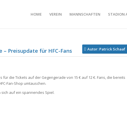
HOME
VEREIN
MANNSCHAFTEN
STADION 
Autor: Patrick Schaaf
e – Preisupdate für HFC-Fans
 für die Tickets auf der Gegengerade von 15 € auf 12 €. Fans, die bereits
m HFC-Fan-Shop umtauschen.
 sich auf ein spannendes Spiel.