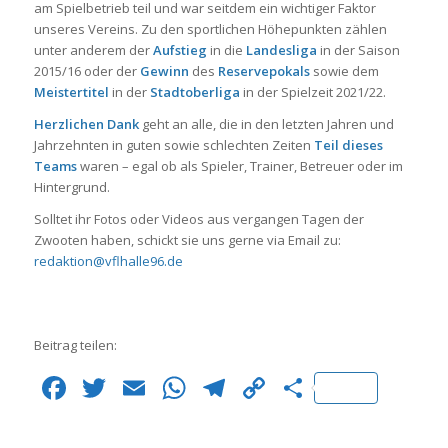
am Spielbetrieb teil und war seitdem ein wichtiger Faktor
unseres Vereins. Zu den sportlichen Höhepunkten zählen
unter anderem der
Aufstieg
in die
Landesliga
in der Saison
2015/16 oder der
Gewinn
des
Reservepokals
sowie dem
Meistertitel
in der
Stadtoberliga
in der Spielzeit 2021/22.
Herzlichen Dank
geht an alle, die in den letzten Jahren und
Jahrzehnten in guten sowie schlechten Zeiten
Teil dieses
Teams
waren – egal ob als Spieler, Trainer, Betreuer oder im
Hintergrund.
Solltet ihr Fotos oder Videos aus vergangen Tagen der
Zwooten haben, schickt sie uns gerne via Email zu:
redaktion@vflhalle96.de
Beitrag teilen:
Facebook
Twitter
Email
WhatsApp
Telegram
Copy
Teilen
Link