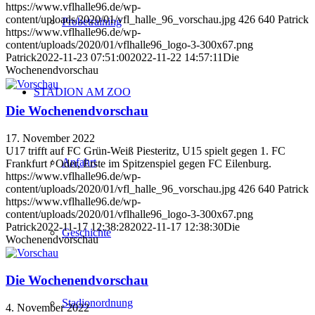
https://www.vflhalle96.de/wp-
content/uploads/2020/01/vfl_halle_96_vorschau.jpg
426
640
Patrick
Probetraining
https://www.vflhalle96.de/wp-
content/uploads/2020/01/vflhalle96_logo-3-300x67.png
Patrick
2022-11-23 07:51:00
2022-11-22 14:57:11
Die
Wochenendvorschau
STADION AM ZOO
Die Wochenendvorschau
17. November 2022
U17 trifft auf FC Grün-Weiß Piesteritz, U15 spielt gegen 1. FC
Anfahrt
Frankfurt / Oder, Erste im Spitzenspiel gegen FC Eilenburg.
https://www.vflhalle96.de/wp-
content/uploads/2020/01/vfl_halle_96_vorschau.jpg
426
640
Patrick
https://www.vflhalle96.de/wp-
content/uploads/2020/01/vflhalle96_logo-3-300x67.png
Patrick
2022-11-17 12:38:28
2022-11-17 12:38:30
Die
Geschichte
Wochenendvorschau
Die Wochenendvorschau
Stadionordnung
4. November 2022