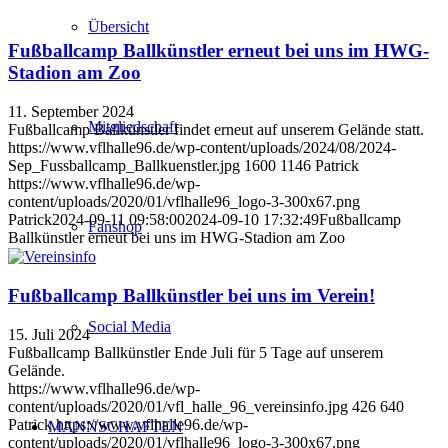
Übersicht
Fußballcamp Ballkünstler erneut bei uns im HWG-
Stadion am Zoo
11. September 2024
Mitgliedschaft
Fußballcamp Ballkünstler findet erneut auf unserem Gelände statt.
https://www.vflhalle96.de/wp-content/uploads/2024/08/2024-
Sep_Fussballcamp_Ballkuenstler.jpg
1600
1146
Patrick
https://www.vflhalle96.de/wp-
content/uploads/2020/01/vflhalle96_logo-3-300x67.png
Patrick
2024-09-11 09:58:00
2024-09-10 17:32:49
Fußballcamp
Fanshop
Ballkünstler erneut bei uns im HWG-Stadion am Zoo
Fußballcamp Ballkünstler bei uns im Verein!
Social Media
15. Juli 2024
Fußballcamp Ballkünstler Ende Juli für 5 Tage auf unserem
Gelände.
https://www.vflhalle96.de/wp-
content/uploads/2020/01/vfl_halle_96_vereinsinfo.jpg
426
640
Patrick
https://www.vflhalle96.de/wp-
MANNSCHAFTEN
content/uploads/2020/01/vflhalle96_logo-3-300x67.png