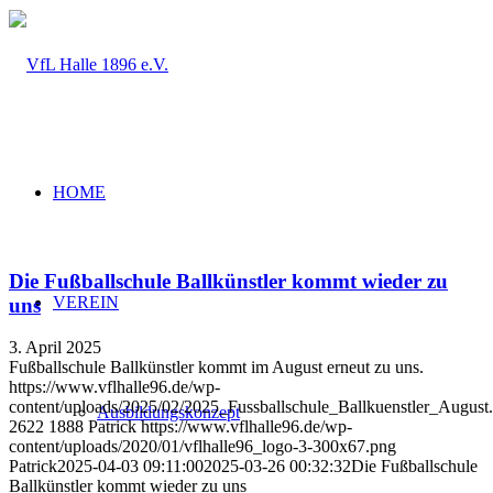
HOME
Die Fußballschule Ballkünstler kommt wieder zu
VEREIN
uns
3. April 2025
Fußballschule Ballkünstler kommt im August erneut zu uns.
https://www.vflhalle96.de/wp-
content/uploads/2025/02/2025_Fussballschule_Ballkuenstler_August
Ausbildungskonzept
2622
1888
Patrick
https://www.vflhalle96.de/wp-
content/uploads/2020/01/vflhalle96_logo-3-300x67.png
Patrick
2025-04-03 09:11:00
2025-03-26 00:32:32
Die Fußballschule
Ballkünstler kommt wieder zu uns