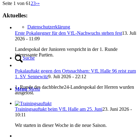
Seite 1 von 6
1
2
3
›
»
Aktuelles:
Datenschutzerklärung
Erste Pokalgegner für den VfL-Nachwuchs stehen fest
13. Juli
2026 - 11:09
Landespokal der Junioren verspricht in der 1. Runde
interessante Partien.
Suche
Pokalauftakt gegen den Ortsnachbarn: VfL Halle 96 reist zum
1. SV Sennewitz
9. Juli 2026 - 22:12
1. Runde des dachbleche24-Landespokal der Herren wurden
Menü
Menü
ausgelost.
Trainingsauftakt beim VfL Halle am 25. Juni
23. Juni 2026 -
10:11
Wir starten in dieser Woche in die neue Saison.