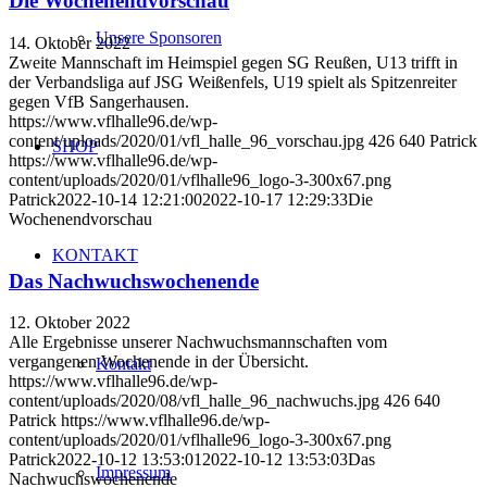
Die Wochenendvorschau
Unsere Sponsoren
14. Oktober 2022
Zweite Mannschaft im Heimspiel gegen SG Reußen, U13 trifft in
der Verbandsliga auf JSG Weißenfels, U19 spielt als Spitzenreiter
gegen VfB Sangerhausen.
https://www.vflhalle96.de/wp-
content/uploads/2020/01/vfl_halle_96_vorschau.jpg
426
640
Patrick
SHOP
https://www.vflhalle96.de/wp-
content/uploads/2020/01/vflhalle96_logo-3-300x67.png
Patrick
2022-10-14 12:21:00
2022-10-17 12:29:33
Die
Wochenendvorschau
KONTAKT
Das Nachwuchswochenende
12. Oktober 2022
Alle Ergebnisse unserer Nachwuchsmannschaften vom
vergangenen Wochenende in der Übersicht.
Kontakt
https://www.vflhalle96.de/wp-
content/uploads/2020/08/vfl_halle_96_nachwuchs.jpg
426
640
Patrick
https://www.vflhalle96.de/wp-
content/uploads/2020/01/vflhalle96_logo-3-300x67.png
Patrick
2022-10-12 13:53:01
2022-10-12 13:53:03
Das
Impressum
Nachwuchswochenende