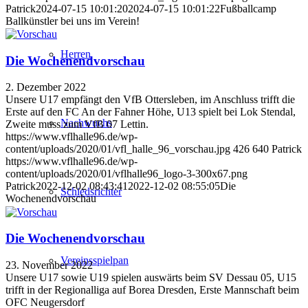
Patrick
2024-07-15 10:01:20
2024-07-15 10:01:22
Fußballcamp
Ballkünstler bei uns im Verein!
Herren
Die Wochenendvorschau
2. Dezember 2022
Unsere U17 empfängt den VfB Ottersleben, im Anschluss trifft die
Erste auf den FC An der Fahner Höhe, U13 spielt bei Lok Stendal,
Nachwuchs
Zweite muss zum VfB 07 Lettin.
https://www.vflhalle96.de/wp-
content/uploads/2020/01/vfl_halle_96_vorschau.jpg
426
640
Patrick
https://www.vflhalle96.de/wp-
content/uploads/2020/01/vflhalle96_logo-3-300x67.png
Patrick
2022-12-02 08:43:41
2022-12-02 08:55:05
Die
Schiedsrichter
Wochenendvorschau
Die Wochenendvorschau
Vereinsspielpan
23. November 2022
Unsere U17 sowie U19 spielen auswärts beim SV Dessau 05, U15
trifft in der Regionalliga auf Borea Dresden, Erste Mannschaft beim
OFC Neugersdorf