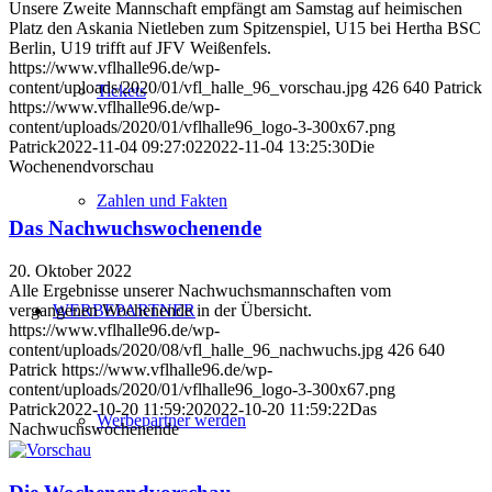
Unsere Zweite Mannschaft empfängt am Samstag auf heimischen
Platz den Askania Nietleben zum Spitzenspiel, U15 bei Hertha BSC
Berlin, U19 trifft auf JFV Weißenfels.
https://www.vflhalle96.de/wp-
content/uploads/2020/01/vfl_halle_96_vorschau.jpg
426
640
Patrick
Tickets
https://www.vflhalle96.de/wp-
content/uploads/2020/01/vflhalle96_logo-3-300x67.png
Patrick
2022-11-04 09:27:02
2022-11-04 13:25:30
Die
Wochenendvorschau
Zahlen und Fakten
Das Nachwuchswochenende
20. Oktober 2022
Alle Ergebnisse unserer Nachwuchsmannschaften vom
vergangenen Wochenende in der Übersicht.
WERBEPARTNER
https://www.vflhalle96.de/wp-
content/uploads/2020/08/vfl_halle_96_nachwuchs.jpg
426
640
Patrick
https://www.vflhalle96.de/wp-
content/uploads/2020/01/vflhalle96_logo-3-300x67.png
Patrick
2022-10-20 11:59:20
2022-10-20 11:59:22
Das
Werbepartner werden
Nachwuchswochenende