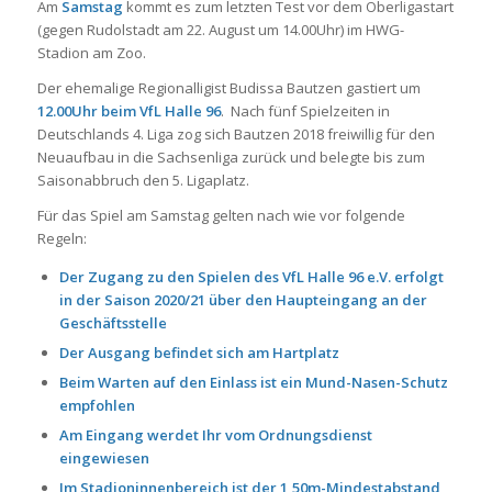
Am
Samstag
kommt es zum letzten Test vor dem Oberligastart
(gegen Rudolstadt am 22. August um 14.00Uhr) im HWG-
Stadion am Zoo.
Der ehemalige Regionalligist Budissa Bautzen gastiert um
12.00Uhr beim VfL Halle 96
. Nach fünf Spielzeiten in
Deutschlands 4. Liga zog sich Bautzen 2018 freiwillig für den
Neuaufbau in die Sachsenliga zurück und belegte bis zum
Saisonabbruch den 5. Ligaplatz.
Für das Spiel am Samstag gelten nach wie vor folgende
Regeln:
Der Zugang zu den Spielen des VfL Halle 96 e.V. erfolgt
in der Saison 2020/21 über den Haupteingang an der
Geschäftsstelle
Der Ausgang befindet sich am Hartplatz
Beim Warten auf den Einlass ist ein Mund-Nasen-Schutz
empfohlen
Am Eingang werdet Ihr vom Ordnungsdienst
eingewiesen
Im Stadioninnenbereich ist der 1,50m-Mindestabstand