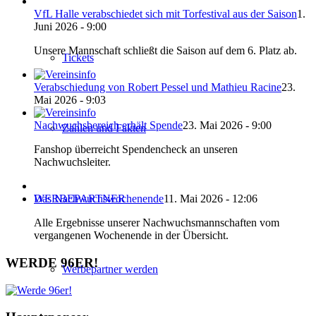
VfL Halle verabschiedet sich mit Torfestival aus der Saison
1.
Juni 2026 - 9:00
Unsere Mannschaft schließt die Saison auf dem 6. Platz ab.
Tickets
Verabschiedung von Robert Pessel und Mathieu Racine
23.
Mai 2026 - 9:03
Nachwuchsbereich erhält Spende
23. Mai 2026 - 9:00
Zahlen und Fakten
Fanshop überreicht Spendencheck an unseren
Nachwuchsleiter.
WERBEPARTNER
Das Nachwuchswochenende
11. Mai 2026 - 12:06
Alle Ergebnisse unserer Nachwuchsmannschaften vom
vergangenen Wochenende in der Übersicht.
WERDE 96ER!
Werbepartner werden