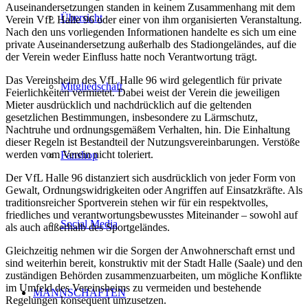
Auseinandersetzungen standen in keinem Zusammenhang mit dem
Übersicht
Verein VfL Halle 96 oder einer von ihm organisierten Veranstaltung.
Nach den uns vorliegenden Informationen handelte es sich um eine
private Auseinandersetzung außerhalb des Stadiongeländes, auf die
der Verein weder Einfluss hatte noch Verantwortung trägt.
Das Vereinsheim des VfL Halle 96 wird gelegentlich für private
Mitgliedschaft
Feierlichkeiten vermietet. Dabei weist der Verein die jeweiligen
Mieter ausdrücklich und nachdrücklich auf die geltenden
gesetzlichen Bestimmungen, insbesondere zu Lärmschutz,
Nachtruhe und ordnungsgemäßem Verhalten, hin. Die Einhaltung
dieser Regeln ist Bestandteil der Nutzungsvereinbarungen. Verstöße
werden vom Verein nicht toleriert.
Fanshop
Der VfL Halle 96 distanziert sich ausdrücklich von jeder Form von
Gewalt, Ordnungswidrigkeiten oder Angriffen auf Einsatzkräfte. Als
traditionsreicher Sportverein stehen wir für ein respektvolles,
friedliches und verantwortungsbewusstes Miteinander – sowohl auf
Social Media
als auch außerhalb des Sportgeländes.
Gleichzeitig nehmen wir die Sorgen der Anwohnerschaft ernst und
sind weiterhin bereit, konstruktiv mit der Stadt Halle (Saale) und den
zuständigen Behörden zusammenzuarbeiten, um mögliche Konflikte
im Umfeld des Vereinsheims zu vermeiden und bestehende
MANNSCHAFTEN
Regelungen konsequent umzusetzen.