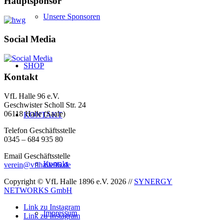
Hauptsponsor
Unsere Sponsoren
Social Media
SHOP
Kontakt
VfL Halle 96 e.V.
Geschwister Scholl Str. 24
06118 Halle (Saale)
KONTAKT
Telefon Geschäftsstelle
0345 – 684 935 80
Email Geschäftsstelle
Kontakt
verein@vflhalle96.de
Copyright © VfL Halle 1896 e.V. 2026 //
SYNERGY
NETWORKS GmbH
Link zu Instagram
Impressum
Link zu Instagram