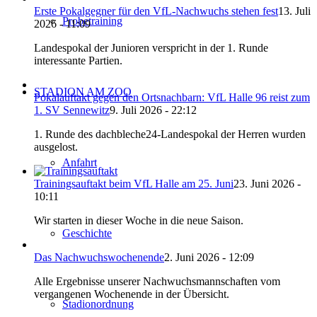
Erste Pokalgegner für den VfL-Nachwuchs stehen fest
13. Juli
Probetraining
2026 - 11:09
Landespokal der Junioren verspricht in der 1. Runde
interessante Partien.
STADION AM ZOO
Pokalauftakt gegen den Ortsnachbarn: VfL Halle 96 reist zum
1. SV Sennewitz
9. Juli 2026 - 22:12
1. Runde des dachbleche24-Landespokal der Herren wurden
ausgelost.
Anfahrt
Trainingsauftakt beim VfL Halle am 25. Juni
23. Juni 2026 -
10:11
Wir starten in dieser Woche in die neue Saison.
Geschichte
Das Nachwuchswochenende
2. Juni 2026 - 12:09
Alle Ergebnisse unserer Nachwuchsmannschaften vom
vergangenen Wochenende in der Übersicht.
Stadionordnung