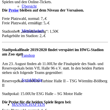
Spielen und den Online-Tickets.
Übersicht
Die
Preise
bleiben auf dem Niveau der Vorsaison.
Freie Platzwahl, normal: 7,-€
Freie Platzwahl, ermäßigt: 5,-€
Mitgliedschaft
Stadionheft „sechs&neunzig“: 1,50€
Parkgebühr im Stadion: 2,-€
Stadtpokalfinale 2019/2020 findet verspätet im HWG-Stadion
am Zoo statt
Fanshop
Am 23. August finden ab 11.00Uhr die Finalspiele des Stadt- und
Reservepokals beim VfL Halle 96 e.V. statt. In den beiden Partien
stehen sich folgende Teams gegenüber:
Social Media
Reservepokal: 11.00Uhr Turbine Halle II – TSG Wörmlitz-Böllberg
II
Stadtpokal: 15.00Uhr ESG Halle – SG Motor Halle
Die Preise für die beiden Spiele liegen bei:
MANNSCHAFTEN