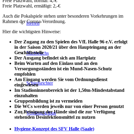
Freie Platzwahl, normal: 4,-€
Freie Platzwahl, ermäßigt: 2,-€
Auch die Pokalspiele stehen unter besonderen Vorkehrungen im
Rahmen der Corona-Verordnung.
Herren
Hier die wichtigsten Hinweise:
Der Zugang zu den Spielen des VfL Halle 96 e.V. erfolgt
in der Saison 2020/21 über den Haupteingang an der
Geschäftsstelle
Nachwuchs
Der Ausgang befindet sich am Hartplatz
Beim Warten auf den Einlass und an den
Versorgungsständen ist ein Mund-Nasen-Schutz
empfohlen
Am Eingang werden Sie vom Ordnungsdienst
Schiedsrichter
eingewiesen
Im Stadioninnenbereich ist der 1,50m-Mindestabstand
einzuhalten
Gruppenbildung ist zu vermeiden
Die WCs werden jeweils nur von einer Person genutzt
Zur Reinigung der Hände sind die zur Verfügung
Vereinsspielpan
stehenden Desinfektionsmittel zu nutzen
Hygiene-Konzept des SFV Halle (Saale)