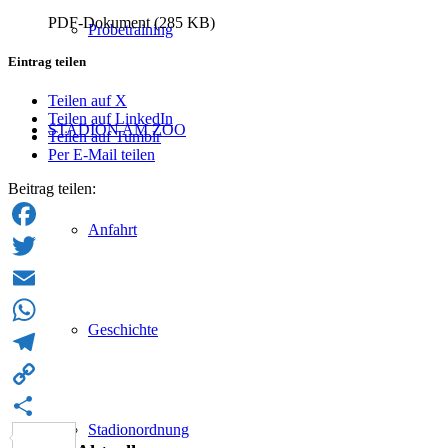
PDF-Dokument (285 KB)
Probetraining
Eintrag teilen
Teilen auf X
Teilen auf LinkedIn
STADION AM ZOO
Teilen auf Tumblr
Per E-Mail teilen
Beitrag teilen:
Anfahrt
Facebook
Twitter
Email
Geschichte
WhatsApp
Telegram
Copy
Stadionordnung
Link
Teilen