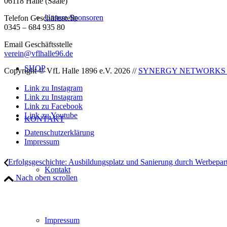
06118 Halle (Saale)
Unsere Sponsoren
Telefon Geschäftsstelle
0345 – 684 935 80
Email Geschäftsstelle
verein@vflhalle96.de
SHOP
Copyright © VfL Halle 1896 e.V. 2026 //
SYNERGY NETWORKS
Link zu Instagram
Link zu Instagram
Link zu Facebook
Link zu Youtube
KONTAKT
Datenschutzerklärung
Impressum
Erfolgsgeschichte: Ausbildungsplatz und Sanierung durch Werbepar
Kontakt
Nach oben scrollen
Impressum