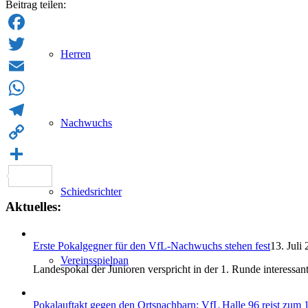
Beitrag teilen:
Facebook
Herren
Twitter
Email
WhatsApp
Nachwuchs
Telegram
Copy
Link
Teilen
Schiedsrichter
Aktuelles:
Erste Pokalgegner für den VfL-Nachwuchs stehen fest
13. Juli
Vereinsspielpan
Landespokal der Junioren verspricht in der 1. Runde interessant
Pokalauftakt gegen den Ortsnachbarn: VfL Halle 96 reist zum