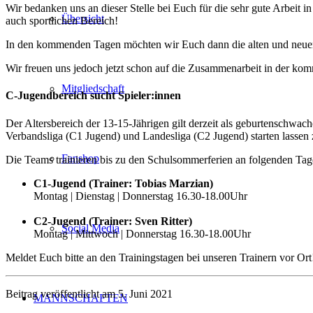
Wir bedanken uns an dieser Stelle bei Euch für die sehr gute Arbeit 
Übersicht
auch sportlichen Bereich!
In den kommenden Tagen möchten wir Euch dann die alten und neuen 
Wir freuen uns jedoch jetzt schon auf die Zusammenarbeit in der kom
Mitgliedschaft
C-Jugendbereich sucht Spieler:innen
Der Altersbereich der 13-15-Jährigen gilt derzeit als geburtenschwa
Verbandsliga (C1 Jugend) und Landesliga (C2 Jugend) starten lassen z
Fanshop
Die Teams trainieren bis zu den Schulsommerferien an folgenden T
C1-Jugend (Trainer: Tobias Marzian)
Montag | Dienstag | Donnerstag 16.30-18.00Uhr
C2-Jugend (Trainer: Sven Ritter)
Social Media
Montag | Mittwoch | Donnerstag 16.30-18.00Uhr
Meldet Euch bitte an den Trainingstagen bei unseren Trainern vor Ort
Beitrag veröffentlicht am 5. Juni 2021
MANNSCHAFTEN