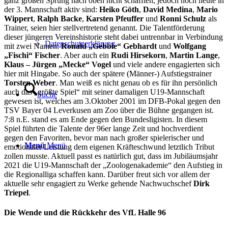
ganz großen Sprung nach oben nicht schafften, jedoch noch heute in
der 3. Mannschaft aktiv sind:
Heiko Göth
,
David Medina
,
Mario
Wippert
,
Ralph Backe
,
Karsten Pfeuffer
und
Ronni Schulz
als
Trainer, seien hier stellvertretend genannt. Die Talentförderung
dieser jüngeren Vereinshistorie steht dabei untrennbar in Verbindung
Datenschutzerklärung
mit zwei Namen:
Ronald „Gebbie“ Gebhardt
und
Wolfgang
„Fischi“ Fischer
. Aber auch ein
Rudi Hirsekorn
,
Martin Lange
,
Klaus – Jürgen „Mecke“ Vogel
und viele andere engagierten sich
hier mit Hingabe. So auch der spätere (Männer-) Aufstiegstrainer
Torsten Weber
. Man weiß es nicht genau ob es für ihn persönlich
auch das „größte Spiel“ mit seiner damaligen U19-Mannschaft
Suche
gewesen ist, welches am 3.Oktober 2001 im DFB-Pokal gegen den
TSV Bayer 04 Leverkusen am Zoo über die Bühne gegangen ist.
7:8 n.E. stand es am Ende gegen den Bundesligisten. In diesem
Spiel führten die Talente der 96er lange Zeit und hochverdient
gegen den Favoriten, bevor man nach großer spielerischer und
Menü
Menü
emotionaler Leistung dem eigenen Kräfteschwund letztlich Tribut
zollen musste. Aktuell passt es natürlich gut, dass im Jubiläumsjahr
2021 die U19-Mannschaft der „Zoologenakademie“ den Aufstieg in
die Regionalliga schaffen kann. Darüber freut sich vor allem der
aktuelle sehr engagiert zu Werke gehende Nachwuchschef
Dirk
Triepel
.
Die Wende und die Rückkehr des VfL Halle 96