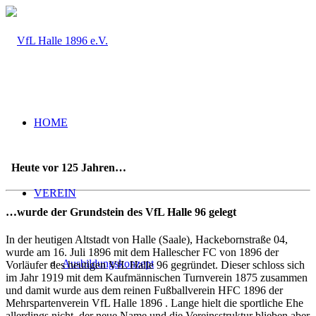
HOME
Heute vor 125 Jahren…
VEREIN
…wurde der Grundstein des VfL Halle 96 gelegt
In der heutigen Altstadt von Halle (Saale), Hackebornstraße 04,
wurde am 16. Juli 1896 mit dem Hallescher FC von 1896 der
Ausbildungskonzept
Vorläufer des heutigen VfL Halle 96 gegründet. Dieser schloss sich
im Jahr 1919 mit dem Kaufmännischen Turnverein 1875 zusammen
und damit wurde aus dem reinen Fußballverein HFC 1896 der
Mehrspartenverein VfL Halle 1896 . Lange hielt die sportliche Ehe
allerdings nicht, der neue Name und die Vereinsstruktur blieben aber