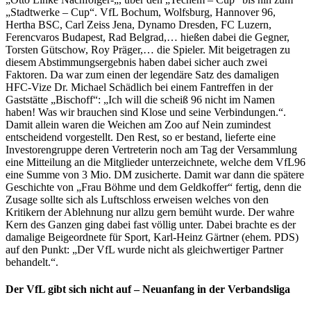
„Stadtwerke – Cup“. VfL Bochum, Wolfsburg, Hannover 96,
Hertha BSC, Carl Zeiss Jena, Dynamo Dresden, FC Luzern,
Ferencvaros Budapest, Rad Belgrad,… hießen dabei die Gegner,
Torsten Gütschow, Roy Präger,… die Spieler. Mit beigetragen zu
diesem Abstimmungsergebnis haben dabei sicher auch zwei
Faktoren. Da war zum einen der legendäre Satz des damaligen
HFC-Vize Dr. Michael Schädlich bei einem Fantreffen in der
Gaststätte „Bischoff“: „Ich will die scheiß 96 nicht im Namen
haben! Was wir brauchen sind Klose und seine Verbindungen.“.
Damit allein waren die Weichen am Zoo auf Nein zumindest
entscheidend vorgestellt. Den Rest, so er bestand, lieferte eine
Investorengruppe deren Vertreterin noch am Tag der Versammlung
eine Mitteilung an die Mitglieder unterzeichnete, welche dem VfL96
eine Summe von 3 Mio. DM zusicherte. Damit war dann die spätere
Geschichte von „Frau Böhme und dem Geldkoffer“ fertig, denn die
Zusage sollte sich als Luftschloss erweisen welches von den
Kritikern der Ablehnung nur allzu gern bemüht wurde. Der wahre
Kern des Ganzen ging dabei fast völlig unter. Dabei brachte es der
damalige Beigeordnete für Sport, Karl-Heinz Gärtner (ehem. PDS)
auf den Punkt: „Der VfL wurde nicht als gleichwertiger Partner
behandelt.“.
Der VfL gibt sich nicht auf – Neuanfang in der Verbandsliga