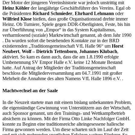
Der Motor der jüngeren Vereinshistorie war jedoch unstrittig mit
Heinz Köhler
der langjährige Geschäftsführer des Vereins. Egal ob
die Präsidenten
Richard Schmieder
,
Ehrhard Lehmann
oder
Wilfried Klose
hießen, dass große Organisationsrad drehte immer
Heinz. Ob Turniere, Spiele gegen DDR-Oberligisten, Feste, bis hin
zur Überführung von „Empor“ in das System Kapitalismus,
verharmlosend (soziale) Marktwirtschaft genannt, ab dem Jahr 1990
. Da wurden sofort die bestehenden Kontakte zur in der BRD
existierenden „Traditionsgemeinschaft VfL Halle 96“ um
Horst
Neubert
,
Wolf – Dietrich Tettenborn
,
Johannes Klubach
,
aktiviert. So kam es dann auch, dass die am 1.8.1990 erfolgte
Umbenennung SV Empor Halle e.V. keine 12 Monate Bestand
hatte. Auf Antrag der Mitglieder der Traditionsgemeinschaft
beschloss die Mitgliederversammlung am 04.7.1991 mit großer
Mehrheit die Annahme des alten Namens VfL Halle 1896 e.V. .
Machtwechsel an der Saale
In die Neuzeit startete man mit einem bislang unbekannten Problem,
die eigenständige Gewinnung von Unterstützern aus der Wirtschaft,
auch Sponsor genannt, um den Trainings- und Wettkampfbetrieb
absichern zu können. Mit der Firma Otto Linke Nachfolger GmbH.
konnte zu Beginn eine traditionsreiche alteingesessene hallesche
Firma gewonnen werden. Um diese scharten sich im Lauf der Zeit
und mit sich mehrenden sportlichen Erfolgen weitere Förderer. So