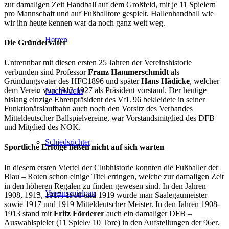
zur damaligen Zeit Handball auf dem Großfeld, mit je 11 Spielern
pro Mannschaft und auf Fußballtore gespielt. Hallenhandball wie
wir ihn heute kennen war da noch ganz weit weg.
Herren
Die Gründerväter
Untrennbar mit diesen ersten 25 Jahren der Vereinshistorie
verbunden sind Professor
Franz Hammerschmidt
als
Gründungsvater des HFC1896 und später
Hans Hädicke
, welcher
dem Verein von 1912-1927 als Präsident vorstand. Der heutige
Nachwuchs
bislang einzige Ehrenpräsident des VfL 96 bekleidete in seiner
Funktionärslaufbahn auch noch den Vorsitz des Verbandes
Mitteldeutscher Ballspielvereine, war Vorstandsmitglied des DFB
und Mitglied des NOK.
Schiedsrichter
Sportliche Erfolge ließen nicht auf sich warten
In diesem ersten Viertel der Clubhistorie konnten die Fußballer der
Blau – Roten schon einige Titel erringen, welche zur damaligen Zeit
in den höheren Regalen zu finden gewesen sind. In den Jahren
Vereinsspielpan
1908, 1913, 1917, 1918 und 1919 wurde man Saalegaumeister
sowie 1917 und 1919 Mitteldeutscher Meister. In den Jahren 1908-
1913 stand mit
Fritz Förderer
auch ein damaliger DFB –
Auswahlspieler (11 Spiele/ 10 Tore) in den Aufstellungen der 96er.