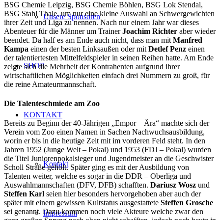
BSG Chemie Leipzig, BSG Chemie Böhlen, BSG Lok Stendal,
BSG Stahl Thale, um nur eine kleine Auswahl an Schwergewichten
Unsere Sponsoren
ihrer Zeit und Liga zu nennen. Nach nur einem Jahr war dieses
Abenteuer für die Männer um Trainer
Joachim Richter
aber wieder
beendet. Da half es am Ende auch nicht, dass man mit
Manfred
Kampa
einen der besten Linksaußen oder mit
Detlef Penz
einen
der talentiertesten Mittelfeldspieler in seinen Reihen hatte. Am Ende
SHOP
zeigte sich die Mehrheit der Kontrahenten aufgrund ihrer
wirtschaftlichen Möglichkeiten einfach drei Nummern zu groß, für
die reine Amateurmannschaft.
Die Talenteschmiede am Zoo
KONTAKT
Bereits zu Beginn der 40-Jährigen „Empor – Ära“ machte sich der
Verein vom Zoo einen Namen in Sachen Nachwuchsausbildung,
worin er bis in die heutige Zeit mit im vorderen Feld steht. In den
Jahren 1952 (Junge Welt – Pokal) und 1953 (FDJ – Pokal) wurden
die Titel Juniorenpokalsieger und Jugendmeister an die Geschwister
Kontakt
Scholl Straße geholt. Später ging es mit der Ausbildung von
Talenten weiter, welche es sogar in die DDR – Oberliga und
Auswahlmannschaften (DFV, DFB) schafften.
Dariusz Wosz
und
Steffen Karl
seien hier besonders hervorgehoben aber auch der
später mit einem gewissen Kultstatus ausgestattete
Steffen Grosche
sei genannt. Dazu kommen noch viele Akteure welche zwar den
Impressum