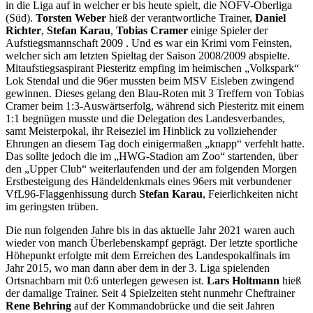
in die Liga auf in welcher er bis heute spielt, die NOFV-Oberliga
(Süd).
Torsten Weber
hieß der verantwortliche Trainer,
Daniel
Richter
,
Stefan Karau
,
Tobias Cramer
einige Spieler der
Aufstiegsmannschaft 2009 . Und es war ein Krimi vom Feinsten,
welcher sich am letzten Spieltag der Saison 2008/2009 abspielte.
Mitaufstiegsaspirant Piesteritz empfing im heimischen „Volkspark“
Lok Stendal und die 96er mussten beim MSV Eisleben zwingend
gewinnen. Dieses gelang den Blau-Roten mit 3 Treffern von Tobias
Cramer beim 1:3-Auswärtserfolg, während sich Piesteritz mit einem
1:1 begnügen musste und die Delegation des Landesverbandes,
samt Meisterpokal, ihr Reiseziel im Hinblick zu vollziehender
Ehrungen an diesem Tag doch einigermaßen „knapp“ verfehlt hatte.
Das sollte jedoch die im „HWG-Stadion am Zoo“ startenden, über
den „Upper Club“ weiterlaufenden und der am folgenden Morgen
Erstbesteigung des Händeldenkmals eines 96ers mit verbundener
VfL96-Flaggenhissung durch
Stefan Karau
, Feierlichkeiten nicht
im geringsten trüben.
Die nun folgenden Jahre bis in das aktuelle Jahr 2021 waren auch
wieder von manch Überlebenskampf geprägt. Der letzte sportliche
Höhepunkt erfolgte mit dem Erreichen des Landespokalfinals im
Jahr 2015, wo man dann aber dem in der 3. Liga spielenden
Ortsnachbarn mit 0:6 unterlegen gewesen ist.
Lars Holtmann
hieß
der damalige Trainer. Seit 4 Spielzeiten steht nunmehr Cheftrainer
Rene Behring
auf der Kommandobrücke und die seit Jahren