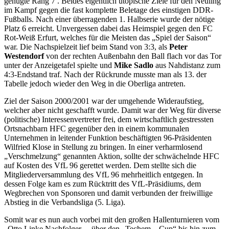
genügte Rang 7 . Beides eigentlich utopische Ziele für den Neuling
im Kampf gegen die fast komplette Beletage des einstigen DDR-
Fußballs. Nach einer überragenden 1. Halbserie wurde der nötige
Platz 6 erreicht. Unvergessen dabei das Heimspiel gegen den FC
Rot-Weiß Erfurt, welches für die Meisten das „Spiel der Saison“
war. Die Nachspielzeit lief beim Stand von 3:3, als
Peter
Westendorf
von der rechten Außenbahn den Ball flach vor das Tor
unter der Anzeigetafel spielte und
Mike Sadlo
aus Nahdistanz zum
4:3-Endstand traf. Nach der Rückrunde musste man als 13. der
Tabelle jedoch wieder den Weg in die Oberliga antreten.
Ziel der Saison 2000/2001 war der umgehende Wideraufstieg,
welcher aber nicht geschafft wurde. Damit war der Weg für diverse
(politische) Interessenvertreter frei, dem wirtschaftlich gestressten
Ortsnachbarn HFC gegenüber den in einem kommunalen
Unternehmen in leitender Funktion beschäftigten 96-Präsidenten
Wilfried Klose in Stellung zu bringen. In einer verharmlosend
„Verschmelzung“ genannten Aktion, sollte der schwächelnde HFC
auf Kosten des VfL 96 gerettet werden. Dem stellte sich die
Mitgliederversammlung des VfL 96 mehrheitlich entgegen. In
dessen Folge kam es zum Rücktritt des VfL-Präsidiums, dem
Wegbrechen von Sponsoren und damit verbunden der freiwillige
Abstieg in die Verbandsliga (5. Liga).
Somit war es nun auch vorbei mit den großen Hallenturnieren vom
„Otto Linke Nachfolger-„, über den „Techem – Cup“ bis hin zum