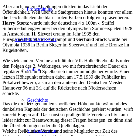
Aber auch andere Abteilungen rückten in das Licht der
Probetraining
Öffentlichkeit. Weit über die Stadtgrenzen hinaus konnten vor allem
die Leichtathleten die blau – roten Farben erfolgreich präsentieren.
Harry Stortz
wurde mit der deutschen 4 x 100m -. Staffel
Silbermedaillengewinner bei den olympischen Sommerspielen 1928
in Amsterdam.
H. Sievert
errang im Jahr 1935 den
Europameistertitel im Zehnkampf und
Gerhard Stöck
wurde bei
STADION AM ZOO
Olympia 1936 in Berlin Sieger im Speerwurf und holte Bronze im
Kugelstoßen.
Wie viele andere Vereine auch litt der VfL Halle 96 ebenfalls unter
den Folgen des 2. Weltkrieges, wo mit fortschreitender Dauer ein
Anfahrt
regulärer Sport- und Spielbetrieb immer unmöglicher wurde. Einen
letzten Höhepunkt erlebten dabei am 17.5.1939 die Fußballer im
Pokalwettbewerb, als man den amtierenden Deutschen Meister
Hannover 96 mit 3:1 auf die Rückreise nach Niedersachsen
schickte.
Geschichte
Das die drei letztgenannten sportlichen Höhepunkte während des
dunkelsten Kapitels der deutschen Geschichte gefeiert wurden, wirft
zurecht Fragen auf. Das sonst so prall gefüllte Vereinsarchiv kann
leider nicht zur Beantwortung dieser Fragen beitragen, zu dünn sind
die Überlieferungen oder die Quellenlagen.
Stadionordnung
Welche Rolle unser Verein und seine Mitglieder zur Zeit des