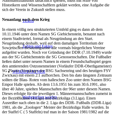
Nationalsozialismus tatsächlich spielten, muss mit Hilfe von
Historikern und Wissenschaftlern geklärt werden, eine Aufgabe die
sich der Verein in Zukunft stellen muss.
Neuanfang nach dem Krieg
Tickets
In einem völlig neu strukturierten Umfeld ging es dann ab dem
10.11.1946 unter dem Namen SG Giebichenstein, benannt nach
einem Stadtviertel, formal als Neugründung an den Start.
Neugründung deshalb, weil auf dem damaligen Territorium der
Zahlen und Fakten
Sowjetischen Besatzungszone alle vormals bürgerlichen Vereine
aufgelöst wurden. Noch vor Gründung der DDR (7.10.1949) wurde
aus der SG Giebichenstein die SG Genossenschaften. Die Fußballer
ließen dabei unter neuem Namen in einem Freundschaftsspiel gegen
den amtierenden Ostzonenmeister (Vorläufer DDR-Oberligameister)
SG Planitz (Vorgänger der BSG Sachsenring und des heutigen FSV
WERBEPARTNER
Zwickau) mit einem 2:1 aufhorchen. Den bis dato längsten Zeitraum
sollten die Blau- Roten vom halleschen Zoo unter dem Namen BSG
Empor Halle spielen. Ab dem 13.6.1951 bis zum 30.6.1991, also
über 40 Jahre, spielten Mannschaften der 96er unter diesem Namen.
Dieses erfolgte für die jeweiligen 1. Männermannschaften zumeist in
Werbepartner werden
der Bezirksklasse (4.Liga) und Bezirksliga (3.Liga). Einen
Ausreißer nach oben in die 2. Liga des DDR- Fußballs (DDR-Liga)
1981, als die „Zoologen“ Meister der Bezirksliga Halle wurden. In
der Staffel C ( 5 Staffeln) traf man in der Saison 1981/1982 auf die