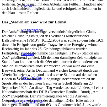
bestehen. So hatte man mit den Abteilungen Fußball, Handball aber
Übersicht
auch Leichtathletik mitgliederstarke und erfolgreiche Sektionen in
den blau – roten Reihen.
Das „Stadion am Zoo“ wird zur Heimat
Mitgliedschaft
Der Aufschwung des im Eigenverständnis bürgerlichen Clubs,
welcher Gründungsmitglied des Verbands Mitteldeutscher
Ballspielvereine (VMBV, 16.12,1900) war, sollte ab dem Jahr 1921
durch ein Ereignis von großer Tragweite neue Energie gewinnen.
Rechtzeitig im Jahr des 25. Gründungsjubiläums wurden
Fertigstellung und Übernahme des heutigen „HWG- Stadion am
Fanshop
Zoo“ gebührend gefeiert. Mit dem zur damaligen Zeit konzipierten
Stadionbau konnten sich die 96er nicht nur mit dem modernsten
Stadion Mitteldeutschlands schmücken, es war auch das erste
Bauwerk seiner Art in Deutschland welches komplett durch den
Verein finanziert wurde und als das erste Stadion auf deutschen
Social Media
Boden in Vereinsbesitz gilt. Endgültige Bekanntheit erhielt die
Sportstätte an der heutigen Geschwister Scholl Straße am 23.
September 1925 . An diesem Tag wurde das erste Länderspiel einer
Nationalmannschaft des DHB (Deutscher Handball Bund) „Am
Zoo“ angepfiffen. Der Premierengegner war die Auswahl
Österreichs und zeigte sich der damaligen DHB- Elite mit 6:3
MANNSCHAFTEN
überlegen. Handball und nur 6:3 aus Gewinnersicht? Ja, es wurde