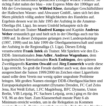
richtig Fahrt nahm der blau – rote Express Mitte der 1990iger auf.
Mit der Gewinnung von
Wilfried Klose
, damaliger Geschäftsführer
der Halleschen Wasser- und Abwasser GmbH., taten sich bei den
96ern plötzlich völlig andere Möglichkeiten des Handelns auf.
Ergebnis dessen war im Jahr 1995 der Aufstieg in die Amateur-
Oberliga (04. Liga). Im neuen Umfeld behauptete sich die
Mannschaft um Trainer
Manfred Kampa
und Kapitän
Andreas
Weber
erstaunlich gut und hielt sich in der Oberliga auch nur bis
1999 auf. In dieser Zeitspanne gelangen zwei Landespokalsiege
(1997, 1999) und im Jahr 1999 die Oberligameisterschaft und somit
der Aufstieg in die Regionalliga (3. Liga). Diesen Erfolg
verantwortete
Frank Intek
als Trainer. Mit Spielern wie den Ex-
DDR- Internationalen
Jens Adler
,
Andreas Wagenhaus
, dem
kongolesischen Internationalen
Rock Embingou
, den späteren
Zweitligaprofis
Karsten Oswald
und
Jörg Emmerich
wurde diese
Liga erreicht. So groß die Freude darüber auch war, dass nun aber
ausgerechnet die Saison 1999/2000 im Zeichen einer Ligareform
stand sollte dem Verein nur wenig später ungeahnte Probleme
bringen. Mit großen Namen einstiger DDR-Oberligaschlachten und
Europapokalspielen ausgestattet (Dynamo Dresden, FC Carl Zeiss
Jena, Rot Weiß Erfurt, 1.FC Magdeburg, BFC Dynamo, Union
Berlin, VfB Leipzig, FC Sachsen Leipzig, uvm.) ging es für den
VfL 96 an den Start. Zum Klassenerhalt musste Platz 6 als
Minimum erreicht werden, um in die Relegation zu Kommen