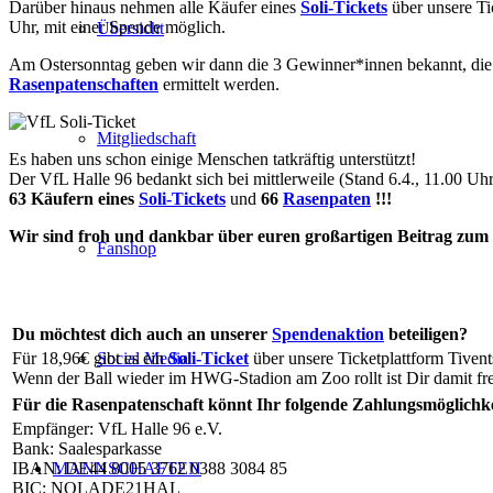
Darüber hinaus nehmen alle Käufer eines
Soli-Tickets
über unsere Ti
Uhr, mit einer Spende möglich.
Übersicht
Am Ostersonntag geben wir dann die 3 Gewinner*innen bekannt, die 
Rasenpatenschaften
ermittelt werden.
Mitgliedschaft
Es haben uns schon einige Menschen tatkräftig unterstützt!
Der VfL Halle 96 bedankt sich bei mittlerweile (Stand 6.4., 11.00 Uhr
63 Käufern eines
Soli-Tickets
und
66
Rasenpaten
!!!
Wir sind froh und dankbar über euren großartigen Beitrag zum e
Fanshop
Du möchtest dich auch an unserer
Spendenaktion
beteiligen?
Für 18,96€ gibt es ein
Soli-Ticket
über unsere Ticketplattform Tivent
Social Media
Wenn der Ball wieder im HWG-Stadion am Zoo rollt ist Dir damit freie
Für die Rasenpatenschaft könnt Ihr folgende Zahlungsmöglichke
Empfänger: VfL Halle 96 e.V.
Bank: Saalesparkasse
IBAN: DE44 8005 3762 0388 3084 85
MANNSCHAFTEN
BIC: NOLADE21HAL