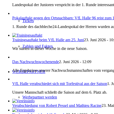
Landespokal der Junioren verspricht in der 1. Runde interessant
Pokalauftakt gegen den Ortsnachbarn: VfL Halle 96 reist zum
Tickets
1. Runde des dachbleche24-Landespokal der Herren wurden au
Trainingsauftakt beim VfL Halle am 25. Juni
23. Juni 2026 - 10
Zahlen und Fakten
Wir starten in dieser Woche in die neue Saison.
Das Nachwuchswochenende
2. Juni 2026 - 12:09
Alle Ergebnisse unserer Nachwuchsmannschaften vom vergang
WERBEPARTNER
VfL Halle verabschiedet sich mit Torfestival aus der Saison
1. J
Unsere Mannschaft schließt die Saison auf dem 6. Platz ab.
Werbepartner werden
Verabschiedung von Robert Pessel und Mathieu Racine
23. Mai