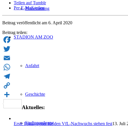
Teilen auf Tumblr
Per E-Mail teilen
Probetraining
Beitrag veröffentlicht am 6. April 2020
Beitrag teilen:
STADION AM ZOO
Facebook
Twitter
Anfahrt
Email
WhatsApp
Telegram
Geschichte
Copy
Link
Teilen
Aktuelles:
Stadionordnung
Erste Pokalgegner für den VfL-Nachwuchs stehen fest
13. Juli