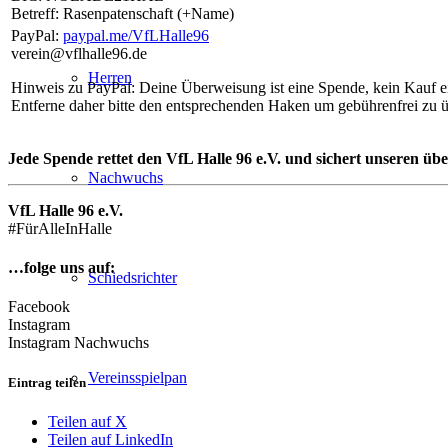
Betreff: Rasenpatenschaft (+Name)
PayPal:
paypal.me/VfLHalle96
verein@vflhalle96.de
Herren
Hinweis zu PayPal: Deine Überweisung ist eine Spende, kein Kauf ei
Entferne daher bitte den entsprechenden Haken um gebührenfrei zu 
Jede Spende rettet den VfL Halle 96 e.V. und sichert unseren übe
Nachwuchs
VfL Halle 96 e.V.
#FürAlleInHalle
…folge uns auf:
Schiedsrichter
Facebook
Instagram
Instagram Nachwuchs
Vereinsspielpan
Eintrag teilen
Teilen auf X
Teilen auf LinkedIn