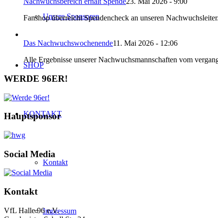
Nachwuchsbereich erhält Spende
23. Mai 2026 - 9:00
Unsere Sponsoren
Fanshop überreicht Spendencheck an unseren Nachwuchsleiter
Das Nachwuchswochenende
11. Mai 2026 - 12:06
Alle Ergebnisse unserer Nachwuchsmannschaften vom vergang
SHOP
WERDE 96ER!
KONTAKT
Hauptsponsor
Social Media
Kontakt
Kontakt
VfL Halle 96 e.V.
Impressum