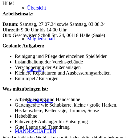
Hilfe!
Übersicht
Arbeitseinsatz:
Datum:
Samstag, 27.07.24 sowie Samstag, 03.08.24
Uhrzeit:
9:00 Uhr bis 14:00 Uhr
Ort:
Geschwister Scholl Str. 24, 06118 Halle (Saale)
Mitgliedschaft
Geplante Aufgaben:
Reinigung und Pflege der einzelnen Spielfelder
Instandhaltung der Vereinsgebäude
Verschönerung der Außenanlagen
Fanshop
Kleinere Reparaturen und Ausbesserungsarbeiten
Entrümpel / Entsorgen
Was mitzubringen ist:
Arbeitskleidung und Handschuhe
Social Media
Gartengeräte wie Schubkarre, kleine / große Harken,
Heckenschere, Kettensäge, Trimmer, Sense
Hebebühne
Fahrzeug + Anhänger für Entsorgung
Gute Laune und Tatendrang
MANNSCHAFTEN
Für das leibliche Wohl ist gesorgt: Jeder aktive Helfer bekommt