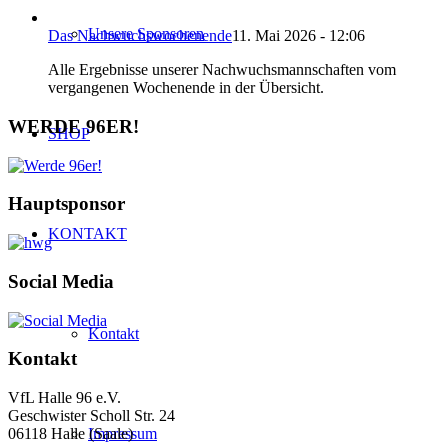
Unsere Sponsoren
Das Nachwuchswochenende
11. Mai 2026 - 12:06
Alle Ergebnisse unserer Nachwuchsmannschaften vom
vergangenen Wochenende in der Übersicht.
WERDE 96ER!
SHOP
Hauptsponsor
KONTAKT
Social Media
Kontakt
Kontakt
VfL Halle 96 e.V.
Geschwister Scholl Str. 24
06118 Halle (Saale)
Impressum