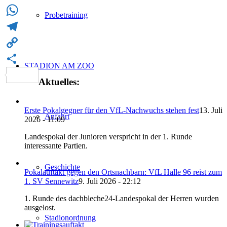
Email
Probetraining
WhatsApp
Telegram
Copy
STADION AM ZOO
Link
Teilen
Aktuelles:
Erste Pokalgegner für den VfL-Nachwuchs stehen fest
13. Juli
Anfahrt
2026 - 11:09
Landespokal der Junioren verspricht in der 1. Runde
interessante Partien.
Geschichte
Pokalauftakt gegen den Ortsnachbarn: VfL Halle 96 reist zum
1. SV Sennewitz
9. Juli 2026 - 22:12
1. Runde des dachbleche24-Landespokal der Herren wurden
ausgelost.
Stadionordnung