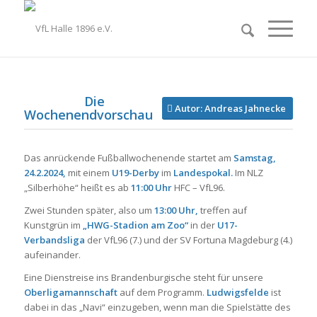
Die
Autor: Andreas Jahnecke
Wochenendvorschau
Das anrückende Fußballwochenende startet am
Samstag,
24.2.2024,
mit einem
U19-Derby
im
Landespokal.
Im NLZ
„Silberhöhe“ heißt es ab
11:00 Uhr
HFC – VfL96.
Zwei Stunden später, also um
13:00 Uhr,
treffen auf
Kunstgrün im
„HWG-Stadion am Zoo“
in der
U17-
Verbandsliga
der VfL96 (7.) und der SV Fortuna Magdeburg (4.)
aufeinander.
Eine Dienstreise ins Brandenburgische steht für unsere
Oberligamannschaft
auf dem Programm.
Ludwigsfelde
ist
dabei in das „Navi“ einzugeben, wenn man die Spielstätte des