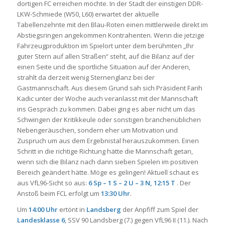
dortigen FC erreichen möchte. In der Stadt der einstigen DDR-
LKW-Schmiede (W50, L60) erwartet der aktuelle
Tabellenzehnte mit den Blau-Roten einen mittlerweile direkt im
Abstiegsringen angekommen Kontrahenten. Wenn die jetzige
Fahrzeugproduktion im Spielort unter dem berühmten „Ihr
guter Stern auf allen Straßen“ steht, auf die Bilanz auf der
einen Seite und die sportliche Situation auf der Anderen,
strahlt da derzeit wenig Sternenglanz bei der
Gastmannschaft. Aus diesem Grund sah sich Präsident Farih
Kadic unter der Woche auch veranlasst mit der Mannschaft
ins Gespräch zu kommen. Dabei ging es aber nicht um das
Schwingen der Kritikkeule oder sonstigen branchenüblichen
Nebengeräuschen, sondern eher um Motivation und
Zuspruch um aus dem Ergebnistal herauszukommen. Einen
Schritt in die richtige Richtung hätte die Mannschaft getan,
wenn sich die Bilanz nach dann sieben Spielen im positiven
Bereich geändert hätte. Möge es gelingen! Aktuell schaut es
aus VfL96-Sicht so aus:
6 Sp – 1 S – 2 U – 3 N, 12:15 T
. Der
Anstoß beim FCL erfolgt um
13:30 Uhr
.
Um
14:00 Uhr
ertönt in
Landsberg
der Anpfiff zum Spiel der
Landesklasse 6
, SSV 90 Landsberg (7.) gegen VfL96 II (11.). Nach