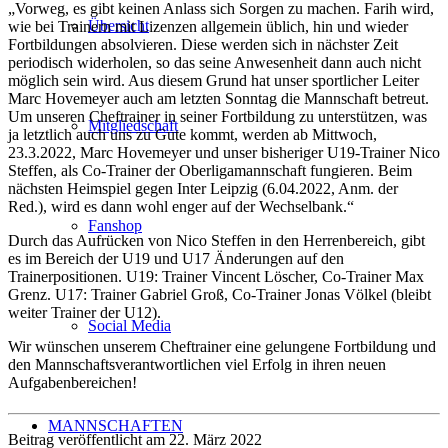
„Vorweg, es gibt keinen Anlass sich Sorgen zu machen. Farih wird,
Übersicht
wie bei Trainern mit Lizenzen allgemein üblich, hin und wieder
Fortbildungen absolvieren. Diese werden sich in nächster Zeit
periodisch widerholen, so das seine Anwesenheit dann auch nicht
möglich sein wird. Aus diesem Grund hat unser sportlicher Leiter
Marc Hovemeyer auch am letzten Sonntag die Mannschaft betreut.
Um unseren Cheftrainer in seiner Fortbildung zu unterstützen, was
Mitgliedschaft
ja letztlich auch uns zu Gute kommt, werden ab Mittwoch,
23.3.2022, Marc Hovemeyer und unser bisheriger U19-Trainer Nico
Steffen, als Co-Trainer der Oberligamannschaft fungieren. Beim
nächsten Heimspiel gegen Inter Leipzig (6.04.2022, Anm. der
Red.), wird es dann wohl enger auf der Wechselbank.“
Fanshop
Durch das Aufrücken von Nico Steffen in den Herrenbereich, gibt
es im Bereich der U19 und U17 Änderungen auf den
Trainerpositionen. U19: Trainer Vincent Löscher, Co-Trainer Max
Grenz. U17: Trainer Gabriel Groß, Co-Trainer Jonas Völkel (bleibt
weiter Trainer der U12).
Social Media
Wir wünschen unserem Cheftrainer eine gelungene Fortbildung und
den Mannschaftsverantwortlichen viel Erfolg in ihren neuen
Aufgabenbereichen!
MANNSCHAFTEN
Beitrag veröffentlicht am 22. März 2022