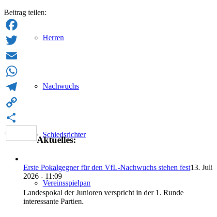
Beitrag teilen:
Herren
Facebook
Twitter
Email
Nachwuchs
WhatsApp
Telegram
Copy
Link
Teilen
Schiedsrichter
Aktuelles:
Erste Pokalgegner für den VfL-Nachwuchs stehen fest
13. Juli
2026 - 11:09
Vereinsspielpan
Landespokal der Junioren verspricht in der 1. Runde
interessante Partien.