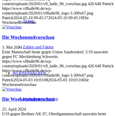
content/uploads/2020/01/vfl_halle_96_vorschau.jpg
426
640
Patrick
https://www.vflhalle96.de/wp-
content/uploads/2020/01/vflhalle96_logo-3-300x67.png
Patrick
2024-05-10 09:45:17
2024-05-10 09:45:19
Die
Tickets
Wochenendvorschau
Die Wochenendvorschau
Zahlen und Fakten
3. Mai 2024
Erste Mannschaft heute gegen Union Sandersdorf, U19 auswärts
gegen FC Mecklenburg Schwerin.
https://www.vflhalle96.de/wp-
content/uploads/2020/01/vfl_halle_96_vorschau.jpg
426
640
Patrick
https://www.vflhalle96.de/wp-
WERBEPARTNER
content/uploads/2020/01/vflhalle96_logo-3-300x67.png
Patrick
2024-05-03 10:03:08
2024-05-03 10:03:10
Die
Wochenendvorschau
Die Wochenendvorschau
Werbepartner werden
25. April 2024
U19 gegen Berliner AK 07, Oberligamannschaft auswärts beim