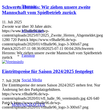
Übersicht
Schweren Herzens: Wir ziehen unsere zweite
Mannschaft vom Spielbetrieb zurück
11. Juli 2025
Zwoote war über 30 Jahre aktiv.
https://www.vflhalle96.de/wp-
Mitgliedschaft
content/uploads/2025/07/2025_Zweite_Herren_Abgemeldet.jpeg
1280
720
Patrick
https://www.vflhalle96.de/wp-
content/uploads/2020/01/vflhalle96_logo-3-300x67.png
Patrick
2025-07-11 08:36:00
2025-07-11 00:04:26
Schweren
Herzens: Wir ziehen unsere zweite Mannschaft vom Spielbetrieb
Fanshop
zurück
Eintrittspreise für Saison 2024/2025 festgelegt
Social Media
7. Juli 2024
Die Eintrittspreise der neuen Saison 2024/2025 stehen fest. Nur
Änderung bei den Parkplatzgebühren.
https://www.vflhalle96.de/wp-
content/uploads/2020/01/vfl_halle_96_vereinsinfo.jpg
426
640
Patrick
https://www.vflhalle96.de/wp-
MANNSCHAFTEN
content/uploads/2020/01/vflhalle96_logo-3-300x67.png