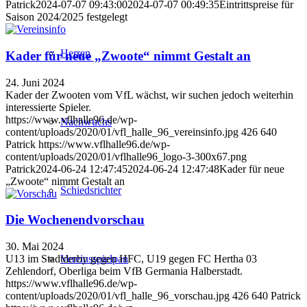
Patrick
2024-07-07 09:43:00
2024-07-07 00:49:35
Eintrittspreise für
Saison 2024/2025 festgelegt
Herren
Kader für neue „Zwoote“ nimmt Gestalt an
24. Juni 2024
Kader der Zwooten vom VfL wächst, wir suchen jedoch weiterhin
interessierte Spieler.
https://www.vflhalle96.de/wp-
Nachwuchs
content/uploads/2020/01/vfl_halle_96_vereinsinfo.jpg
426
640
Patrick
https://www.vflhalle96.de/wp-
content/uploads/2020/01/vflhalle96_logo-3-300x67.png
Patrick
2024-06-24 12:47:45
2024-06-24 12:47:48
Kader für neue
„Zwoote“ nimmt Gestalt an
Schiedsrichter
Die Wochenendvorschau
30. Mai 2024
Vereinsspielpan
U13 im Stadtderby gegen HFC, U19 gegen FC Hertha 03
Zehlendorf, Oberliga beim VfB Germania Halberstadt.
https://www.vflhalle96.de/wp-
content/uploads/2020/01/vfl_halle_96_vorschau.jpg
426
640
Patrick