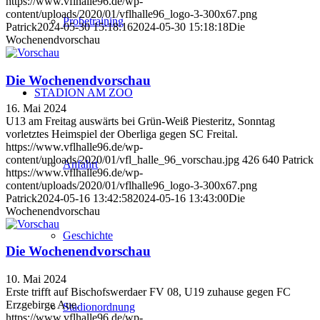
https://www.vflhalle96.de/wp-
content/uploads/2020/01/vflhalle96_logo-3-300x67.png
Probetraining
Patrick
2024-05-30 15:18:16
2024-05-30 15:18:18
Die
Wochenendvorschau
Die Wochenendvorschau
STADION AM ZOO
16. Mai 2024
U13 am Freitag auswärts bei Grün-Weiß Piesteritz, Sonntag
vorletztes Heimspiel der Oberliga gegen SC Freital.
https://www.vflhalle96.de/wp-
content/uploads/2020/01/vfl_halle_96_vorschau.jpg
426
640
Patrick
Anfahrt
https://www.vflhalle96.de/wp-
content/uploads/2020/01/vflhalle96_logo-3-300x67.png
Patrick
2024-05-16 13:42:58
2024-05-16 13:43:00
Die
Wochenendvorschau
Geschichte
Die Wochenendvorschau
10. Mai 2024
Erste trifft auf Bischofswerdaer FV 08, U19 zuhause gegen FC
Erzgebirge Aue.
Stadionordnung
https://www.vflhalle96.de/wp-