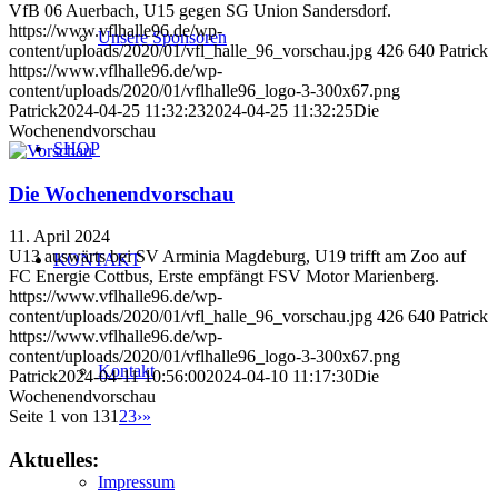
VfB 06 Auerbach, U15 gegen SG Union Sandersdorf.
https://www.vflhalle96.de/wp-
Unsere Sponsoren
content/uploads/2020/01/vfl_halle_96_vorschau.jpg
426
640
Patrick
https://www.vflhalle96.de/wp-
content/uploads/2020/01/vflhalle96_logo-3-300x67.png
Patrick
2024-04-25 11:32:23
2024-04-25 11:32:25
Die
Wochenendvorschau
SHOP
Die Wochenendvorschau
11. April 2024
U13 auswärts bei SV Arminia Magdeburg, U19 trifft am Zoo auf
KONTAKT
FC Energie Cottbus, Erste empfängt FSV Motor Marienberg.
https://www.vflhalle96.de/wp-
content/uploads/2020/01/vfl_halle_96_vorschau.jpg
426
640
Patrick
https://www.vflhalle96.de/wp-
content/uploads/2020/01/vflhalle96_logo-3-300x67.png
Kontakt
Patrick
2024-04-11 10:56:00
2024-04-10 11:17:30
Die
Wochenendvorschau
Seite 1 von 13
1
2
3
›
»
Aktuelles:
Impressum