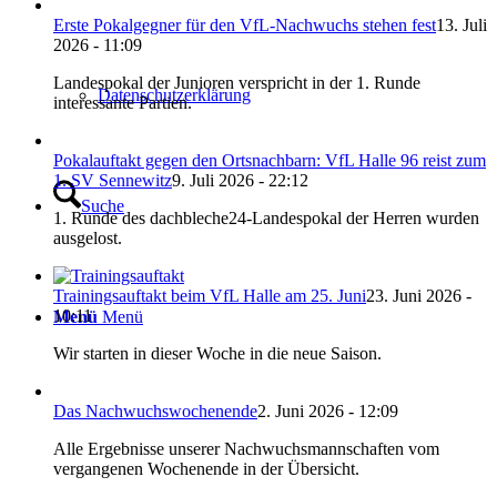
Erste Pokalgegner für den VfL-Nachwuchs stehen fest
13. Juli
2026 - 11:09
Landespokal der Junioren verspricht in der 1. Runde
Datenschutzerklärung
interessante Partien.
Pokalauftakt gegen den Ortsnachbarn: VfL Halle 96 reist zum
1. SV Sennewitz
9. Juli 2026 - 22:12
Suche
1. Runde des dachbleche24-Landespokal der Herren wurden
ausgelost.
Trainingsauftakt beim VfL Halle am 25. Juni
23. Juni 2026 -
10:11
Menü
Menü
Wir starten in dieser Woche in die neue Saison.
Das Nachwuchswochenende
2. Juni 2026 - 12:09
Alle Ergebnisse unserer Nachwuchsmannschaften vom
vergangenen Wochenende in der Übersicht.