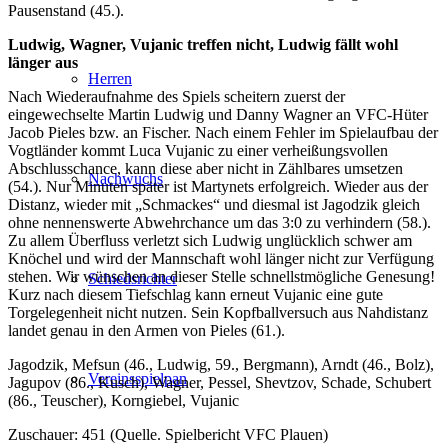
Pausenstand (45.).
Ludwig, Wagner, Vujanic treffen nicht, Ludwig fällt wohl
länger aus
Herren
Nach Wiederaufnahme des Spiels scheitern zuerst der
eingewechselte Martin Ludwig und Danny Wagner an VFC-Hüter
Jacob Pieles bzw. an Fischer. Nach einem Fehler im Spielaufbau der
Vogtländer kommt Luca Vujanic zu einer verheißungsvollen
Abschlusschance, kann diese aber nicht in Zählbares umsetzen
Nachwuchs
(54.). Nur Minuten später ist Martynets erfolgreich. Wieder aus der
Distanz, wieder mit „Schmackes“ und diesmal ist Jagodzik gleich
ohne nennenswerte Abwehrchance um das 3:0 zu verhindern (58.).
Zu allem Überfluss verletzt sich Ludwig unglücklich schwer am
Knöchel und wird der Mannschaft wohl länger nicht zur Verfügung
stehen. Wir wünschen an dieser Stelle schnellstmögliche Genesung!
Schiedsrichter
Kurz nach diesem Tiefschlag kann erneut Vujanic eine gute
Torgelegenheit nicht nutzen. Sein Kopfballversuch aus Nahdistanz
landet genau in den Armen von Pieles (61.).
Jagodzik, Mefsun (46., Ludwig, 59., Bergmann), Arndt (46., Bolz),
Vereinsspielpan
Jagupov (86., Kusch), Wagner, Pessel, Shevtzov, Schade, Schubert
(86., Teuscher), Korngiebel, Vujanic
Zuschauer: 451 (Quelle. Spielbericht VFC Plauen)