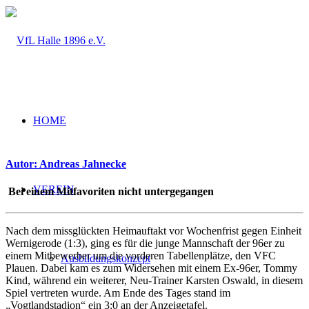
HOME
Autor: Andreas Jahnecke
VEREIN
Bei einem Mitfavoriten nicht untergegangen
Nach dem missglückten Heimauftakt vor Wochenfrist gegen Einheit
Wernigerode (1:3), ging es für die junge Mannschaft der 96er zu
einem Mitbewerber um die vorderen Tabellenplätze, den VFC
Ausbildungskonzept
Plauen. Dabei kam es zum Widersehen mit einem Ex-96er, Tommy
Kind, während ein weiterer, Neu-Trainer Karsten Oswald, in diesem
Spiel vertreten wurde. Am Ende des Tages stand im
„Vogtlandstadion“ ein 3:0 an der Anzeigetafel.