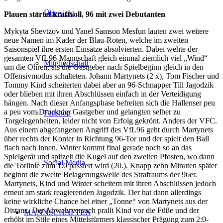
Übersicht
Plauen startet kraftvoll, 96 mit zwei Debutanten
Mykyta Shevtzov und Yanel Samson Mesfun lauten zwei weitere
neue Namen im Kader der Blau-Roten, welche im zweiten
Saisonspiel ihre ersten Einsätze absolvierten. Dabei wehte der
gesamten VfL96-Mannschaft gleich einmal ziemlich viel „Wind“
Mitgliedschaft
um die Ohren, als die Gastgeber nach Spielbeginn gleich in den
Offensivmodus schalteten. Johann Martynets (2 x), Tom Fischer und
Tommy Kind scheiterten dabei aber an 96-Schnapper Till Jagodzik
oder blieben mit ihren Abschlüssen einfach in der Verteidigung
hängen. Nach dieser Anfangsphase befreiten sich die Hallenser peu
a peu vom Druck der Gastgeber und gelangten selber zu
Fanshop
Torgelegenheiten, leider nicht von Erfolg gekrönt. Anders der VFC.
Aus einem abgefangenen Angriff des VfL96 geht durch Martynets
über rechts der Konter in Richtung 96-Tor und der spielt den Ball
flach nach innen. Winter kommt final gerade noch so an das
Spielgerät und spitzelt die Kugel auf den zweiten Pfosten, wo dann
Social Media
die Torlinie zum 1:0 passiert wird (20.). Knapp zehn Minuten später
beginnt die zweite Belagerungswelle des Strafraums der 96er.
Martynets, Kind und Winter scheitern mit ihren Abschlüssen jedoch
erneut am stark reagierenden Jagodzik. Der hat dann allerdings
keine wirkliche Chance bei einer „Tonne“ von Martynets aus der
Distanz. Der Abwehrversuch prallt Kind vor die Füße und der
MANNSCHAFTEN
erhöht im Stile eines Mittelstürmers klassischer Prägung zum 2:0-