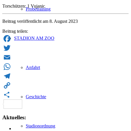
Torschützen: 1 Vujanic
Probetraining
Beitrag veröffentlicht am 8. August 2023
Beitrag teilen:
STADION AM ZOO
Facebook
Twitter
Email
Anfahrt
WhatsApp
Telegram
Copy
Geschichte
Link
Teilen
Aktuelles:
Stadionordnung