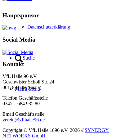
Hauptsponsor
Datenschutzerklärung
Social Media
Suche
Kontakt
VfL Halle 96 e.V.
Geschwister Scholl Str. 24
06118 Halle (Saale)
Menü
Menü
Telefon Geschäftsstelle
0345 – 684 935 80
Email Geschäftsstelle
verein@vflhalle96.de
Copyright © VfL Halle 1896 e.V. 2026 //
SYNERGY
NETWORKS GmbH