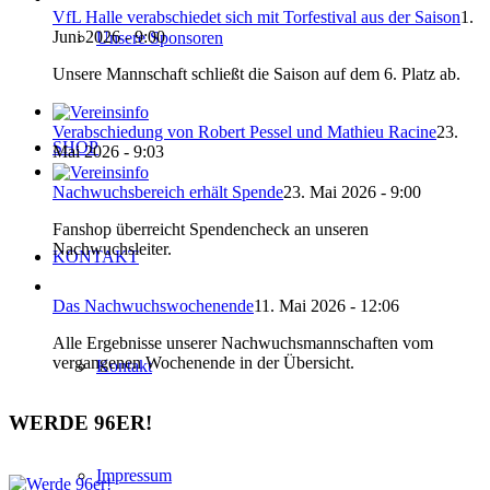
VfL Halle verabschiedet sich mit Torfestival aus der Saison
1.
Juni 2026 - 9:00
Unsere Sponsoren
Unsere Mannschaft schließt die Saison auf dem 6. Platz ab.
Verabschiedung von Robert Pessel und Mathieu Racine
23.
SHOP
Mai 2026 - 9:03
Nachwuchsbereich erhält Spende
23. Mai 2026 - 9:00
Fanshop überreicht Spendencheck an unseren
Nachwuchsleiter.
KONTAKT
Das Nachwuchswochenende
11. Mai 2026 - 12:06
Alle Ergebnisse unserer Nachwuchsmannschaften vom
vergangenen Wochenende in der Übersicht.
Kontakt
WERDE 96ER!
Impressum