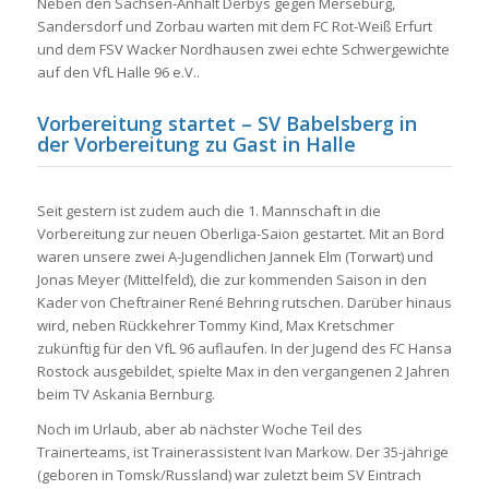
Neben den Sachsen-Anhalt Derbys gegen Merseburg,
Sandersdorf und Zorbau warten mit dem FC Rot-Weiß Erfurt
und dem FSV Wacker Nordhausen zwei echte Schwergewichte
auf den VfL Halle 96 e.V..
Vorbereitung startet – SV Babelsberg in
der Vorbereitung zu Gast in Halle
Seit gestern ist zudem auch die 1. Mannschaft in die
Vorbereitung zur neuen Oberliga-Saion gestartet. Mit an Bord
waren unsere zwei A-Jugendlichen Jannek Elm (Torwart) und
Jonas Meyer (Mittelfeld), die zur kommenden Saison in den
Kader von Cheftrainer René Behring rutschen. Darüber hinaus
wird, neben Rückkehrer Tommy Kind, Max Kretschmer
zukünftig für den VfL 96 auflaufen. In der Jugend des FC Hansa
Rostock ausgebildet, spielte Max in den vergangenen 2 Jahren
beim TV Askania Bernburg.
Noch im Urlaub, aber ab nächster Woche Teil des
Trainerteams, ist Trainerassistent Ivan Markow. Der 35-jährige
(geboren in Tomsk/Russland) war zuletzt beim SV Eintrach