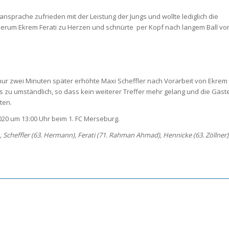
nsprache zufrieden mit der Leistung der Jungs und wollte lediglich die
ederum Ekrem Ferati zu Herzen und schnürte per Kopf nach langem Ball vo
nur zwei Minuten später erhöhte Maxi Scheffler nach Vorarbeit von Ekrem
ngs zu umständlich, so dass kein weiterer Treffer mehr gelang und die Gäst
ten.
20 um 13:00 Uhr beim 1. FC Merseburg.
h, Scheffler (63. Hermann), Ferati (71. Rahman Ahmad), Hennicke (63. Zöllner)