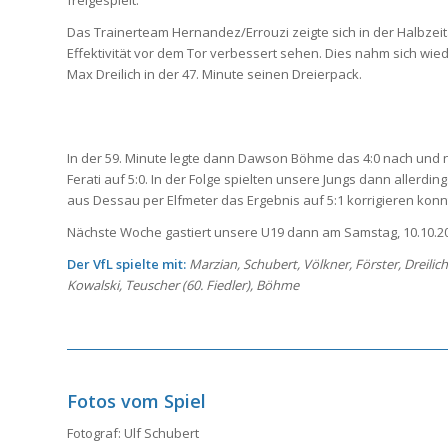
freigespielt.
Das Trainerteam Hernandez/Errouzi zeigte sich in der Halbzeita
Effektivität vor dem Tor verbessert sehen. Dies nahm sich wi
Max Dreilich in der 47. Minute seinen Dreierpack.
In der 59. Minute legte dann Dawson Böhme das 4:0 nach und 
Ferati auf 5:0. In der Folge spielten unsere Jungs dann allerdi
aus Dessau per Elfmeter das Ergebnis auf 5:1 korrigieren konn
Nächste Woche gastiert unsere U19 dann am Samstag, 10.10.20
Der VfL spielte mit:
Marzian, Schubert, Völkner, Förster, Dreilic
Kowalski, Teuscher (60. Fiedler), Böhme
Fotos vom Spiel
Fotograf: Ulf Schubert