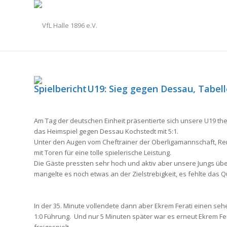
U19: Sieg gegen Dessau, Tabelle
Am Tag der deutschen Einheit präsentierte sich unsere U19 t
das Heimspiel gegen Dessau Kochstedt mit 5:1.
Unter den Augen vom Cheftrainer der Oberligamannschaft, Rene
mit Toren für eine tolle spielerische Leistung.
Die Gäste pressten sehr hoch und aktiv aber unsere Jungs über
mangelte es noch etwas an der Zielstrebigkeit, es fehlte das 
In der 35. Minute vollendete dann aber Ekrem Ferati einen seh
1:0 Führung. Und nur 5 Minuten später war es erneut Ekrem F