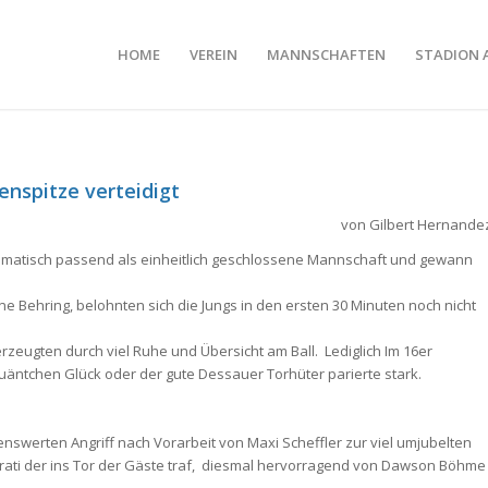
HOME
VEREIN
MANNSCHAFTEN
STADION 
nspitze verteidigt
von Gilbert Hernande
hematisch passend als einheitlich geschlossene Mannschaft und gewann
 Behring, belohnten sich die Jungs in den ersten 30 Minuten noch nicht
zeugten durch viel Ruhe und Übersicht am Ball. Lediglich Im 16er
Quäntchen Glück oder der gute Dessauer Torhüter parierte stark.
enswerten Angriff nach Vorarbeit von Maxi Scheffler zur viel umjubelten
erati der ins Tor der Gäste traf, diesmal hervorragend von Dawson Böhme