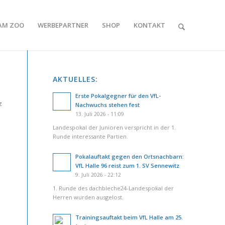
AM ZOO
WERBEPARTNER
SHOP
KONTAKT
AKTUELLES:
Erste Pokalgegner für den VfL-
z
Nachwuchs stehen fest
13. Juli 2026 - 11:09
Landespokal der Junioren verspricht in der 1.
Runde interessante Partien.
Pokalauftakt gegen den Ortsnachbarn:
VfL Halle 96 reist zum 1. SV Sennewitz
9. Juli 2026 - 22:12
1. Runde des dachbleche24-Landespokal der
Herren wurden ausgelost.
Trainingsauftakt beim VfL Halle am 25.