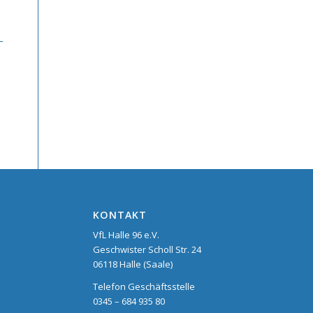
KONTAKT
VfL Halle 96 e.V.
Geschwister Scholl Str. 24
06118 Halle (Saale)
Telefon Geschäftsstelle
0345 – 684 935 80