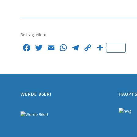
Beitrag teilen:
Facebook
Twitter
Email
WhatsApp
Telegram
Copy
Teilen
Link
WERDE 96ER!
HAUPT