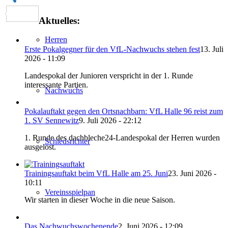
Link
Teilen
Aktuelles:
Herren
Erste Pokalgegner für den VfL-Nachwuchs stehen fest
13. Juli
2026 - 11:09
Landespokal der Junioren verspricht in der 1. Runde
interessante Partien.
Nachwuchs
Pokalauftakt gegen den Ortsnachbarn: VfL Halle 96 reist zum
1. SV Sennewitz
9. Juli 2026 - 22:12
1. Runde des dachbleche24-Landespokal der Herren wurden
Schiedsrichter
ausgelost.
Trainingsauftakt beim VfL Halle am 25. Juni
23. Juni 2026 -
10:11
Vereinsspielpan
Wir starten in dieser Woche in die neue Saison.
Das Nachwuchswochenende
2. Juni 2026 - 12:09