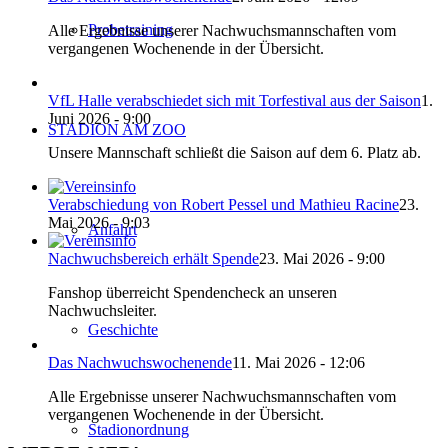
Probetraining
Alle Ergebnisse unserer Nachwuchsmannschaften vom
vergangenen Wochenende in der Übersicht.
VfL Halle verabschiedet sich mit Torfestival aus der Saison
1.
Juni 2026 - 9:00
STADION AM ZOO
Unsere Mannschaft schließt die Saison auf dem 6. Platz ab.
Verabschiedung von Robert Pessel und Mathieu Racine
23.
Mai 2026 - 9:03
Anfahrt
Nachwuchsbereich erhält Spende
23. Mai 2026 - 9:00
Fanshop überreicht Spendencheck an unseren
Nachwuchsleiter.
Geschichte
Das Nachwuchswochenende
11. Mai 2026 - 12:06
Alle Ergebnisse unserer Nachwuchsmannschaften vom
vergangenen Wochenende in der Übersicht.
Stadionordnung