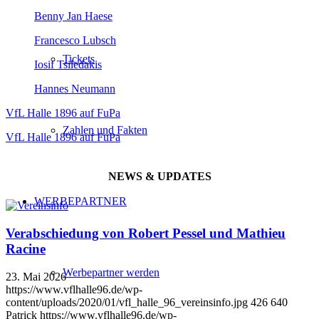
Benny Jan Haese
Francesco Lubsch
Tickets
Iosif Tsiledakis
Hannes Neumann
VfL Halle 1896 auf FuPa
Zahlen und Fakten
VfL Halle 1896 auf FuPa
NEWS & UPDATES
WERBEPARTNER
Verabschiedung von Robert Pessel und Mathieu
Racine
Werbepartner werden
23. Mai 2026
https://www.vflhalle96.de/wp-
content/uploads/2020/01/vfl_halle_96_vereinsinfo.jpg
426
640
Patrick
https://www.vflhalle96.de/wp-