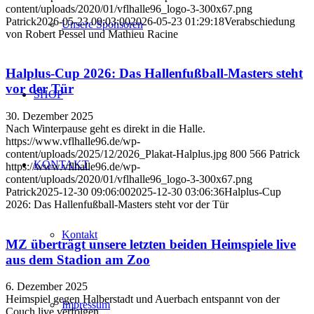
content/uploads/2020/01/vflhalle96_logo-3-300x67.png
Patrick
2026-05-23 09:03:00
2026-05-23 01:29:18
Verabschiedung
Unsere Sponsoren
von Robert Pessel und Mathieu Racine
Halplus-Cup 2026: Das Hallenfußball-Masters steht
vor der Tür
SHOP
30. Dezember 2025
Nach Winterpause geht es direkt in die Halle.
https://www.vflhalle96.de/wp-
content/uploads/2025/12/2026_Plakat-Halplus.jpg
800
566
Patrick
KONTAKT
https://www.vflhalle96.de/wp-
content/uploads/2020/01/vflhalle96_logo-3-300x67.png
Patrick
2025-12-30 09:06:00
2025-12-30 03:06:36
Halplus-Cup
2026: Das Hallenfußball-Masters steht vor der Tür
Kontakt
MZ überträgt unsere letzten beiden Heimspiele live
aus dem Stadion am Zoo
6. Dezember 2025
Heimspiel gegen Halberstadt und Auerbach entspannt von der
Impressum
Couch live verfolgen.