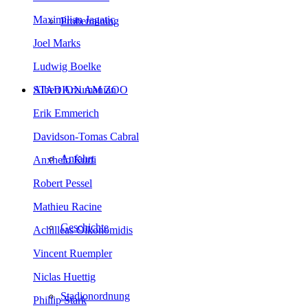
Maximilian Jagatic
Probetraining
Joel Marks
Ludwig Boelke
Albert Arzumanian
STADION AM ZOO
Erik Emmerich
Davidson-Tomas Cabral
Anfahrt
Anxhelo Kurti
Robert Pessel
Mathieu Racine
Geschichte
Achilleas Oikonomidis
Vincent Ruempler
Niclas Huettig
Stadionordnung
Phillip Stark