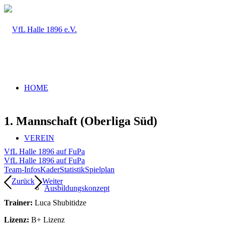
HOME
1. Mannschaft (Oberliga Süd)
VEREIN
VfL Halle 1896 auf FuPa
VfL Halle 1896 auf FuPa
Team-Infos
Kader
Statistik
Spielplan
Zurück
Weiter
Ausbildungskonzept
Trainer:
Luca Shubitidze
Lizenz:
B+ Lizenz