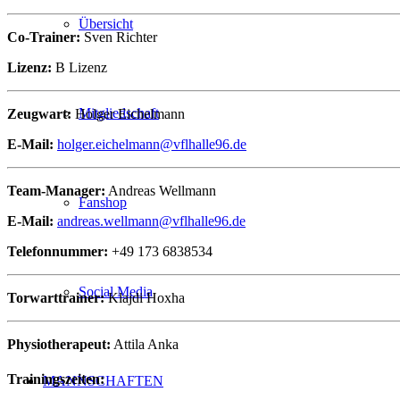
Übersicht
Co-Trainer:
Sven Richter
Lizenz:
B Lizenz
Mitgliedschaft
Zeugwart:
Holger Eichelmann
E-Mail:
holger.eichelmann@vflhalle96.de
Team-Manager:
Andreas Wellmann
Fanshop
E-Mail:
andreas.wellmann@vflhalle96.de
Telefonnummer:
+49 173 6838534
Social Media
Torwarttrainer:
Klajdi Hoxha
Physiotherapeut:
Attila Anka
Trainingszeiten:
MANNSCHAFTEN