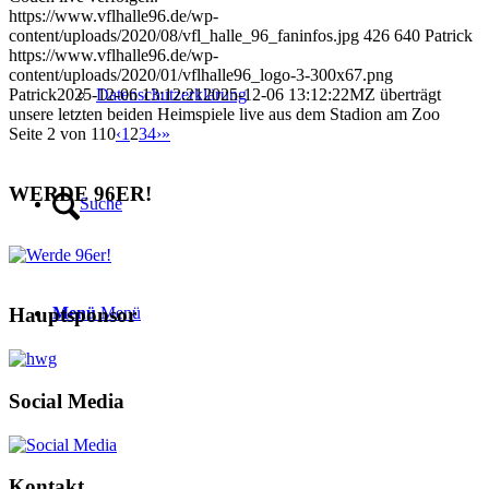
https://www.vflhalle96.de/wp-
content/uploads/2020/08/vfl_halle_96_faninfos.jpg
426
640
Patrick
https://www.vflhalle96.de/wp-
content/uploads/2020/01/vflhalle96_logo-3-300x67.png
Datenschutzerklärung
Patrick
2025-12-06 13:12:21
2025-12-06 13:12:22
MZ überträgt
unsere letzten beiden Heimspiele live aus dem Stadion am Zoo
Seite 2 von 110
‹
1
2
3
4
›
»
WERDE 96ER!
Suche
Hauptsponsor
Menü
Menü
Social Media
Kontakt