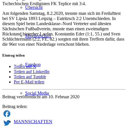
Tschechischen Erstligisten FK Teplice mit 3:4.
Übersicht
Am folgenden Samstag, 8.2.2020, trennte man sich im Freilufttest
bei SV Lipsia 1893 Leipzig – Eutritzsch 2:2 Unentschieden. In
diesem Spiel beim Landesklasse–Nord Vertreter und ältesten
Sächsischen Fußballverein, musste man einen zweimaligen
Rückstand hinterher Laufen. Konstantin Eder (1:1, 55.) und Sven
Mitgliedschaft
Schlüchtermann (2:2, FE, 82.) sorgten mit ihren Treffern dafür, dass
die 96er von einer Niederlage verschont blieben.
Eintrag teilen
Fanshop
Teilen auf X
Teilen auf LinkedIn
Teilen auf Tumblr
Per E-Mail teilen
Social Media
Beitrag veröffentlicht am 10. Februar 2020
Beitrag teilen:
MANNSCHAFTEN
Facebook