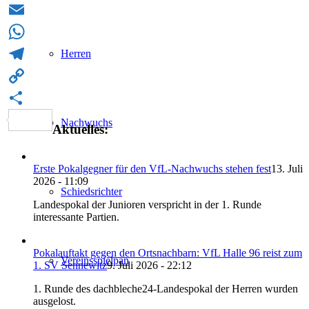
Twitter
Email
Herren
WhatsApp
Telegram
Copy
Link
Teilen
Nachwuchs
Aktuelles:
Erste Pokalgegner für den VfL-Nachwuchs stehen fest
13. Juli
2026 - 11:09
Schiedsrichter
Landespokal der Junioren verspricht in der 1. Runde
interessante Partien.
Pokalauftakt gegen den Ortsnachbarn: VfL Halle 96 reist zum
Vereinsspielpan
1. SV Sennewitz
9. Juli 2026 - 22:12
1. Runde des dachbleche24-Landespokal der Herren wurden
ausgelost.