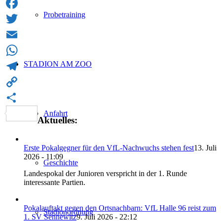
Probetraining
Facebook
Twitter
Email
STADION AM ZOO
WhatsApp
Telegram
Copy
Link
Teilen
Anfahrt
Aktuelles:
Erste Pokalgegner für den VfL-Nachwuchs stehen fest
13. Juli
2026 - 11:09
Geschichte
Landespokal der Junioren verspricht in der 1. Runde
interessante Partien.
Pokalauftakt gegen den Ortsnachbarn: VfL Halle 96 reist zum
Stadionordnung
1. SV Sennewitz
9. Juli 2026 - 22:12