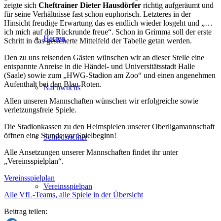
zeigte sich
Cheftrainer Dieter Hausdörfer
richtig aufgeräumt und
für seine Verhältnisse fast schon euphorisch. Letzteres in der
Hinsicht freudige Erwartung das es endlich wieder losgeht und „…
ich mich auf die Rückrunde freue“. Schon in Grimma soll der erste
Herren
Schritt in das gesicherte Mittelfeld der Tabelle getan werden.
Den zu uns reisenden Gästen wünschen wir an dieser Stelle eine
entspannte Anreise in die Händel- und Universitätsstadt Halle
(Saale) sowie zum „HWG-Stadion am Zoo“ und einen angenehmen
Aufenthalt bei den Blau-Roten.
Nachwuchs
Allen unseren Mannschaften wünschen wir erfolgreiche sowie
verletzungsfreie Spiele.
Die Stadionkassen zu den Heimspielen unserer Oberligamannschaft
öffnen eine Stunde vor Spielbeginn!
Schiedsrichter
Alle Ansetzungen unserer Mannschaften findet ihr unter
„Vereinsspielplan“.
Vereinsspielplan
Vereinsspielpan
Alle VfL-Teams, alle Spiele in der Übersicht
Beitrag teilen: