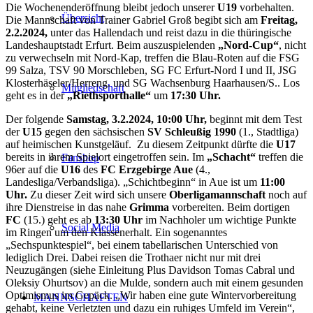
Die Wochenenderöffnung bleibt jedoch unserer
U19
vorbehalten.
Übersicht
Die Mannschaft von Trainer Gabriel Groß begibt sich am
Freitag,
2.2.2024,
unter das Hallendach und reist dazu in die thüringische
Landeshauptstadt Erfurt. Beim auszuspielenden
„Nord-Cup“
, nicht
zu verwechseln mit Nord-Kap, treffen die Blau-Roten auf die FSG
99 Salza, TSV 90 Morschleben, SG FC Erfurt-Nord I und II, JSG
Klosterhäseler/Herreng. und SG Wachsenburg Haarhausen/S.. Los
Mitgliedschaft
geht es in der
„Riethsporthalle“
um
17:30 Uhr.
Der folgende
Samstag, 3.2.2024, 10:00 Uhr,
beginnt mit dem Test
der
U15
gegen den sächsischen
SV Schleußig 1990
(1., Stadtliga)
auf heimischen Kunstgeläuf. Zu diesem Zeitpunkt dürfte die
U17
bereits in ihrem Spielort eingetroffen sein. Im
„Schacht“
treffen die
Fanshop
96er auf die
U16
des
FC Erzgebirge Aue
(4.,
Landesliga/Verbandsliga). „Schichtbeginn“ in Aue ist um
11:00
Uhr.
Zu dieser Zeit wird sich unsere
Oberligamannschaft
noch auf
ihre Dienstreise in das nahe
Grimma
vorbereiten. Beim dortigen
FC
(15.) geht es ab
13:30 Uhr
im Nachholer um wichtige Punkte
Social Media
im Ringen um den Klassenerhalt. Ein sogenanntes
„Sechspunktespiel“, bei einem tabellarischen Unterschied von
lediglich Drei. Dabei reisen die Trothaer nicht nur mit drei
Neuzugängen (siehe Einleitung Plus Davidson Tomas Cabral und
Oleksiy Ohurtsov) an die Mulde, sondern auch mit einem gesunden
Optimismus im Gepäck. „Wir haben eine gute Wintervorbereitung
MANNSCHAFTEN
gehabt, keine Verletzten und dazu ein ruhiges Umfeld im Verein“,